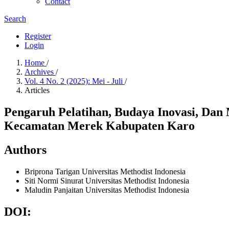
Contact
Search
Register
Login
Home
/
Archives
/
Vol. 4 No. 2 (2025): Mei - Juli
/
Articles
Pengaruh Pelatihan, Budaya Inovasi, Da
Kecamatan Merek Kabupaten Karo
Authors
Briprona Tarigan
Universitas Methodist Indonesia
Siti Normi Sinurat
Universitas Methodist Indonesia
Maludin Panjaitan
Universitas Methodist Indonesia
DOI: