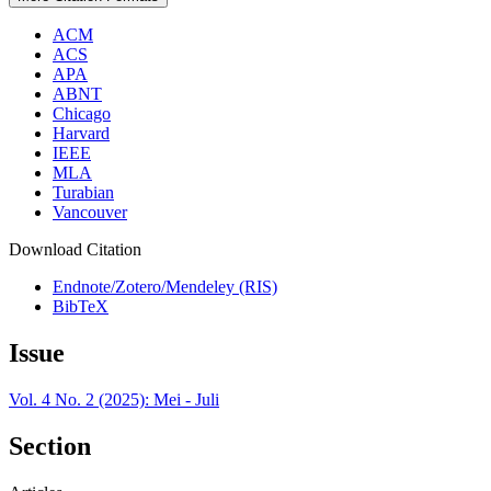
ACM
ACS
APA
ABNT
Chicago
Harvard
IEEE
MLA
Turabian
Vancouver
Download Citation
Endnote/Zotero/Mendeley (RIS)
BibTeX
Issue
Vol. 4 No. 2 (2025): Mei - Juli
Section