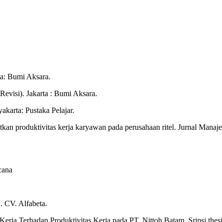
a: Bumi Aksara.
evisi). Jakarta : Bumi Aksara.
karta: Pustaka Pelajar.
atkan produktivitas kerja karyawan pada perusahaan ritel. Jurnal Mana
cana
. CV. Alfabeta.
 Kerja Terhadap Produktivitas Kerja pada PT. Nittoh Batam. Sripsi the