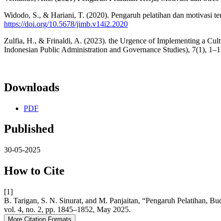
Widodo, S., & Hariani, T. (2020). Pengaruh pelatihan dan motivasi t
https://doi.org/10.5678/jimb.v14i2.2020
Zulfia, H., & Frinaldi, A. (2023). the Urgence of Implementing a Cu
Indonesian Public Administration and Governance Studies), 7(1), 1–1
Downloads
PDF
Published
30-05-2025
How to Cite
[1]
B. Tarigan, S. N. Sinurat, and M. Panjaitan, “Pengaruh Pelatihan
vol. 4, no. 2, pp. 1845–1852, May 2025.
More Citation Formats