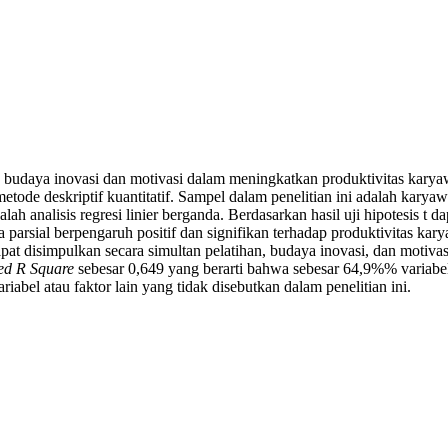
han, budaya inovasi dan motivasi dalam meningkatkan produktivitas ka
etode deskriptif kuantitatif. Sampel dalam penelitian ini adalah ka
h analisis regresi linier berganda. Berdasarkan hasil uji hipotesis t d
 parsial berpengaruh positif dan signifikan terhadap produktivitas kary
apat disimpulkan secara simultan pelatihan, budaya inovasi, dan motiva
ed R Square
sebesar 0,649 yang berarti bahwa sebesar 64,9%% variabel 
abel atau faktor lain yang tidak disebutkan dalam penelitian ini.