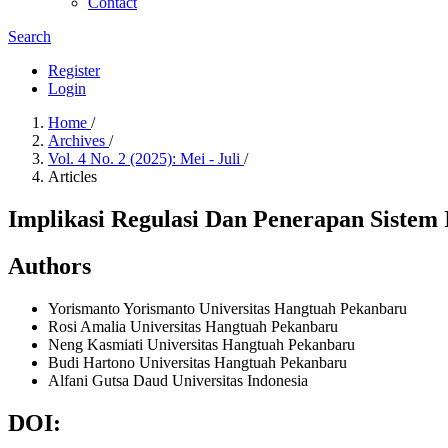
Contact
Search
Register
Login
Home
/
Archives
/
Vol. 4 No. 2 (2025): Mei - Juli
/
Articles
Implikasi Regulasi Dan Penerapan Siste
Authors
Yorismanto Yorismanto
Universitas Hangtuah Pekanbaru
Rosi Amalia
Universitas Hangtuah Pekanbaru
Neng Kasmiati
Universitas Hangtuah Pekanbaru
Budi Hartono
Universitas Hangtuah Pekanbaru
Alfani Gutsa Daud
Universitas Indonesia
DOI: