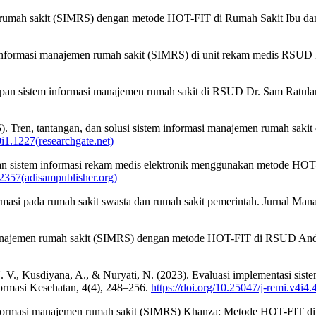
en rumah sakit (SIMRS) dengan metode HOT-FIT di Rumah Sakit Ibu da
tem informasi manajemen rumah sakit (SIMRS) di unit rekam medis RSUD
apan sistem informasi manajemen rumah sakit di RSUD Dr. Sam Ratulan
5). Tren, tantangan, dan solusi sistem informasi manajemen rumah saki
0i1.1227(researchgate.net)
apan sistem informasi rekam medis elektronik menggunakan metode H
72357(adisampublisher.org)
ormasi pada rumah sakit swasta dan rumah sakit pemerintah. Jurnal Man
i manajemen rumah sakit (SIMRS) dengan metode HOT-FIT di RSUD And
. V., Kusdiyana, A., & Nuryati, N. (2023). Evaluasi implementasi si
masi Kesehatan, 4(4), 248–256.
https://doi.org/10.25047/j-remi.v4i4.
m informasi manajemen rumah sakit (SIMRS) Khanza: Metode HOT-FIT di