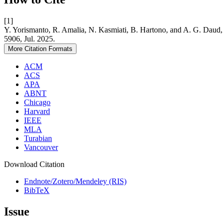
[1]
Y. Yorismanto, R. Amalia, N. Kasmiati, B. Hartono, and A. G. Dau
5906, Jul. 2025.
More Citation Formats
ACM
ACS
APA
ABNT
Chicago
Harvard
IEEE
MLA
Turabian
Vancouver
Download Citation
Endnote/Zotero/Mendeley (RIS)
BibTeX
Issue