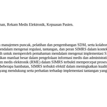
nan, Rekam Medis Elektronik, Kepuasan Pasien.
manajemen puncak, pelatihan dan pengembangan SDM, serta kolaborasi 
mendalam mengenai regulasi, tantangan, dan peran SIMRS dalam kontek
 dipilih untuk memperoleh pemahaman mendalam mengenai implementasi S
an manfaat besar dalam pengelolaan informasi medis dan administrati
kam medis elektronik (RME) dalam SIMRS terbukti mempercepat proses 
eberapa hambatan, SIMRS terbukti efektif dalam meningkatkan kualitas 
yang mendukung serta perhatian terhadap implementasi tantangan yang