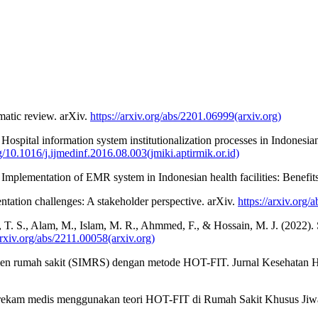
matic review. arXiv.
https://arxiv.org/abs/2201.06999(arxiv.org)
 Hospital information system institutionalization processes in Indones
rg/10.1016/j.ijmedinf.2016.08.003(jmiki.aptirmik.or.id)
. Implementation of EMR system in Indonesian health facilities: Benefit
tation challenges: A stakeholder perspective. arXiv.
https://arxiv.org/
, T. S., Alam, M., Islam, M. R., Ahmmed, F., & Hossain, M. J. (2022). S
arxiv.org/abs/2211.00058(arxiv.org)
men rumah sakit (SIMRS) dengan metode HOT-FIT. Jurnal Kesehatan Hes
an rekam medis menggunakan teori HOT-FIT di Rumah Sakit Khusus Jiw