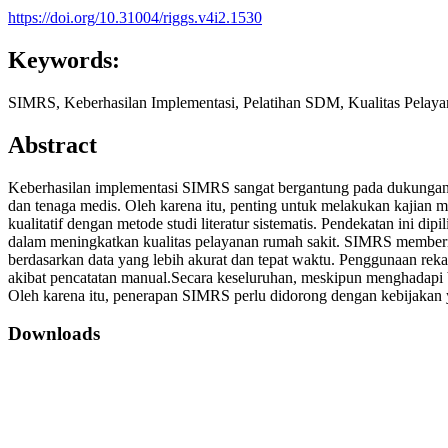
https://doi.org/10.31004/riggs.v4i2.1530
Keywords:
SIMRS, Keberhasilan Implementasi, Pelatihan SDM, Kualitas Pelaya
Abstract
Keberhasilan implementasi SIMRS sangat bergantung pada dukungan 
dan tenaga medis. Oleh karena itu, penting untuk melakukan kajian 
kualitatif dengan metode studi literatur sistematis. Pendekatan ini
dalam meningkatkan kualitas pelayanan rumah sakit. SIMRS memberik
berdasarkan data yang lebih akurat dan tepat waktu. Penggunaan re
akibat pencatatan manual.Secara keseluruhan, meskipun menghadapi b
Oleh karena itu, penerapan SIMRS perlu didorong dengan kebijakan 
Downloads