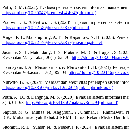
Putri, R. M. (2022). Evaluasi penerapan sistem informasi manajem
https://doi.org/10.25047/j-remi.v4i4.4047(idm.or.id)
Pratiwi, T. S., & Pertiwi, T. S. (2023). Tinjauan implementasi sis
https://doi.org/10.22146/jkesvo.72357(idm.or.id)
Angel, P. T., Manampiring, A. E., & Kapantow, N. H. (2023). Pener
https://doi.org/10.22146/jkesvo.72357(researchgate.net)
Jasmine, S. T., Matondang, T. S., Pratama, M. R., & Hajijah, S. (202
Kesehatan Masyarakat, 20(1), 62–70.
https://doi.org/10.32504/sm.v2
Handayani, I. A., Marsudarinah, & Marwanto, E. B. (2023). Pener
Kesehatan Vokasional, 7(2), 85–93.
https://doi.org/10.22146/jkesvo.
Nurwito, B. S. (2024). Manfaat dan efektivitas penerapan sistem inf
https://doi.org/10.33560/jmiki.v12i2.664(jmiki.aptirmik.or.id)
Putra, A. D., & Dangnga, M. S. (2020). Evaluasi sistem informas
3(1), 61–68.
https://doi.org/10.31850/makes.v3i1.294(idm.or.id)
Saputra, M. G., Munaa, N., Anggraini, Y., Ummah, F., Rahmawati, N
RSU Muhammadiyah Babat. J-REMI : Jurnal Rekam Medik Dan Infor
Sitompul, R. L., Yuniar, N., & Prasetya, F. (2024). Evaluasi siste