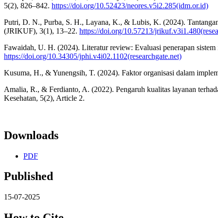
5(2), 826–842.
https://doi.org/10.52423/neores.v5i2.285(idm.or.id)
Putri, D. N., Purba, S. H., Layana, K., & Lubis, K. (2024). Tantan
(JRIKUF), 3(1), 13–22.
https://doi.org/10.57213/jrikuf.v3i1.480(rese
Fawaidah, U. H. (2024). Literatur review: Evaluasi penerapan sistem
https://doi.org/10.34305/jphi.v4i02.1102(researchgate.net)
Kusuma, H., & Yunengsih, T. (2024). Faktor organisasi dalam implem
Amalia, R., & Ferdianto, A. (2022). Pengaruh kualitas layanan terh
Kesehatan, 5(2), Article 2.
Downloads
PDF
Published
15-07-2025
How to Cite