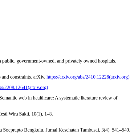
ian public, government-owned, and privately owned hospitals.
s and constraints. arXiv.
https://arxiv.org/abs/2410.12226(arxiv.org)
abs/2208.12641(arxiv.org)
emantic web in healthcare: A systematic literature review of
ti Wira Sakti, 10(1), 1–8.
a Soeprapto Bengkulu. Jurnal Kesehatan Tambusai, 3(4), 541–549.