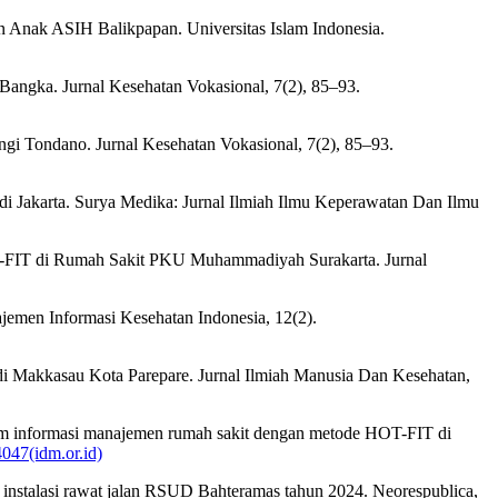
n Anak ASIH Balikpapan. Universitas Islam Indonesia.
 Bangka. Jurnal Kesehatan Vokasional, 7(2), 85–93.
gi Tondano. Jurnal Kesehatan Vokasional, 7(2), 85–93.
t di Jakarta. Surya Medika: Jurnal Ilmiah Ilmu Keperawatan Dan Ilmu
OT-FIT di Rumah Sakit PKU Muhammadiyah Surakarta. Jurnal
ajemen Informasi Kesehatan Indonesia, 12(2).
i Makkasau Kota Parepare. Jurnal Ilmiah Manusia Dan Kesehatan,
stem informasi manajemen rumah sakit dengan metode HOT-FIT di
4047(idm.or.id)
 instalasi rawat jalan RSUD Bahteramas tahun 2024. Neorespublica,