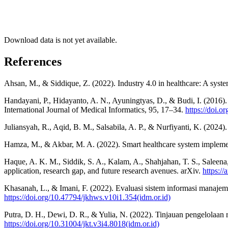
Download data is not yet available.
References
Ahsan, M., & Siddique, Z. (2022). Industry 4.0 in healthcare: A syste
Handayani, P., Hidayanto, A. N., Ayuningtyas, D., & Budi, I. (2016).
International Journal of Medical Informatics, 95, 17–34.
https://doi.o
Juliansyah, R., Aqid, B. M., Salsabila, A. P., & Nurfiyanti, K. (2024)
Hamza, M., & Akbar, M. A. (2022). Smart healthcare system implemen
Haque, A. K. M., Siddik, S. A., Kalam, A., Shahjahan, T. S., Saleena
application, research gap, and future research avenues. arXiv.
https://
Khasanah, L., & Imani, F. (2022). Evaluasi sistem informasi manaje
https://doi.org/10.47794/jkhws.v10i1.354(idm.or.id)
Putra, D. H., Dewi, D. R., & Yulia, N. (2022). Tinjauan pengelola
https://doi.org/10.31004/jkt.v3i4.8018(idm.or.id)