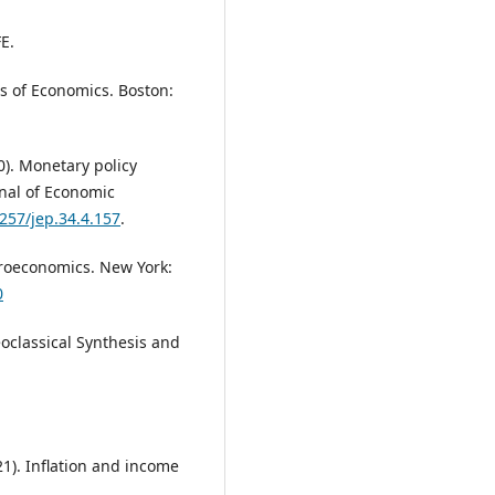
E.
les of Economics. Boston:
0). Monetary policy
nal of Economic
1257/jep.34.4.157
.
acroeconomics. New York:
0
oclassical Synthesis and
21). Inflation and income