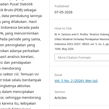
dan Pusat Statistik
Published
tik Bruto (PDB) sebagai
07-05-2026
u, data pendukung lainnya
 yang dilakukan. Hasil
i Indonesia berada pada
How to Cite
90%, yang mencerminkan
W. A. Santoso and H. Riofita, “Analisis Hubun
. Pada periode yang sama,
Inflasi Moderat terhadap Pendapatan Nasiona
Indonesia 2023–2025”,
RIGGS
, vol. 5, no. 2, p
en peningkatan yang
1049, May 2026.
asikan adanya perbaikan
sil analisis korelasi,
More Citation Formats
asi dan pendapatan
pu mendorong
 sektor riil. Temuan ini
Issue
t tidak selalu berdampak
Vol. 5 No. 2 (2026): Mei-Juli
ingkatnya aktivitas
ing dalam menciptakan
Section
stor, sehingga mendorong
Articles
karena itu, kebijakan