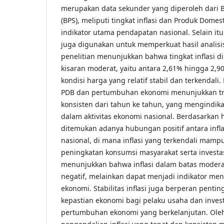
merupakan data sekunder yang diperoleh dari Ba
(BPS), meliputi tingkat inflasi dan Produk Domes
indikator utama pendapatan nasional. Selain it
juga digunakan untuk memperkuat hasil analisis
penelitian menunjukkan bahwa tingkat inflasi d
kisaran moderat, yaitu antara 2,61% hingga 2,
kondisi harga yang relatif stabil dan terkendali
PDB dan pertumbuhan ekonomi menunjukkan tr
konsisten dari tahun ke tahun, yang mengindik
dalam aktivitas ekonomi nasional. Berdasarkan ha
ditemukan adanya hubungan positif antara infl
nasional, di mana inflasi yang terkendali mam
peningkatan konsumsi masyarakat serta investasi
menunjukkan bahwa inflasi dalam batas modera
negatif, melainkan dapat menjadi indikator men
ekonomi. Stabilitas inflasi juga berperan pent
kepastian ekonomi bagi pelaku usaha dan inve
pertumbuhan ekonomi yang berkelanjutan. Oleh 