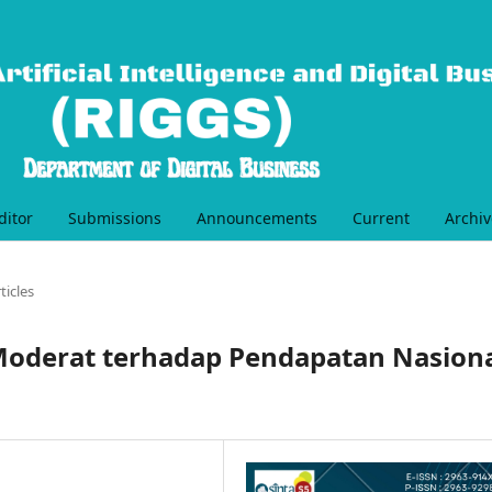
ditor
Submissions
Announcements
Current
Archiv
ticles
 Moderat terhadap Pendapatan Nasion