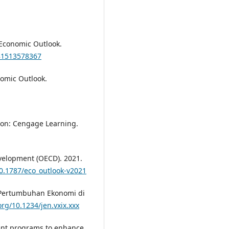
 Economic Outlook.
781513578367
nomic Outlook.
ston: Cengage Learning.
velopment (OECD). 2021.
10.1787/eco_outlook-v2021
 Pertumbuhan Ekonomi di
org/10.1234/jen.vxix.xxx
ment programs to enhance