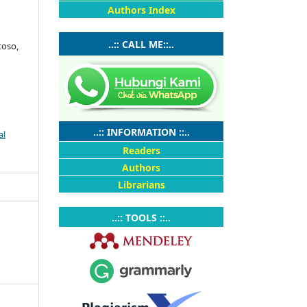
Authors Index
..:: CALL ME::..
toso,
..:: INFORMATION ::..
al
Readers
Authors
Librarians
..:: TOOLS ::..