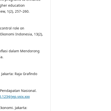
igher education
ew, 1(2), 257–260.
 control role on
 Ekonomi Indonesia, 13(2),
 Inflasi dalam Mendorong
a.
 Jakarta: Raja Grafindo
n Pendapatan Nasional.
0.1234/jep.vxix.xxx
konomi. Jakarta: