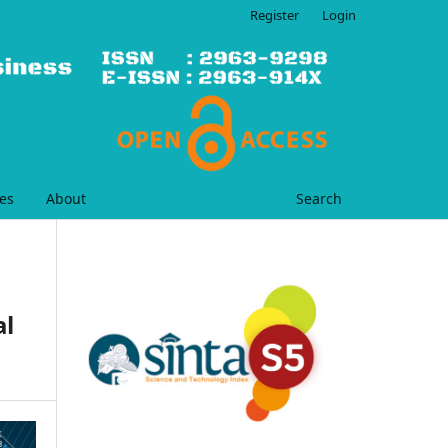
Register
Login
es
About
Search
al