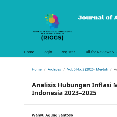
Home
Login
Register
Call for Reviewer/E
Home
/
Archives
/
Vol. 5 No. 2 (2026): Mei-Juli
/
Ar
Analisis Hubungan Inflasi
Indonesia 2023–2025
Wahyu Agung Santoso