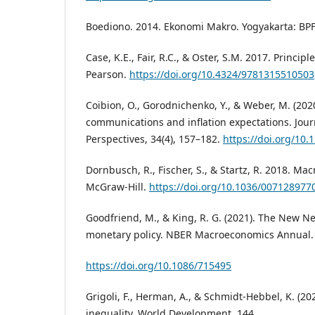
Boediono. 2014. Ekonomi Makro. Yogyakarta: BPF
Case, K.E., Fair, R.C., & Oster, S.M. 2017. Princip
Pearson.
https://doi.org/10.4324/9781315510503
Coibion, O., Gorodnichenko, Y., & Weber, M. (202
communications and inflation expectations. Jour
Perspectives, 34(4), 157–182.
https://doi.org/10.
Dornbusch, R., Fischer, S., & Startz, R. 2018. M
McGraw-Hill.
https://doi.org/10.1036/007128977
Goodfriend, M., & King, R. G. (2021). The New Ne
monetary policy. NBER Macroeconomics Annual.
https://doi.org/10.1086/715495
Grigoli, F., Herman, A., & Schmidt-Hebbel, K. (20
inequality. World Development, 144.