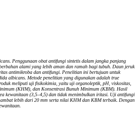
cans. Penggunaan obat antifungi sintetis dalam jangka panjang
tif berbahan alami yang lebih aman dan ramah bagi tubuh. Daun jeruk
itas antimikroba dan antifungi. Penelitian ini bertujuan untuk
ida albicans. Metode penelitian yang digunakan adalah true
k meliputi uji fisikokimia, yaitu uji organoleptik, pH, viskositas,
bat Minimum (KHM), dan Konsentrasi Bunuh Minimum (KBM). Hasil
 kewanitaan (3,5–4,5) dan tidak menimbulkan iritasi. Uji antifungi
hambat lebih dari 20 mm serta nilai KHM dan KBM terbaik. Dengan
kewanitaan.