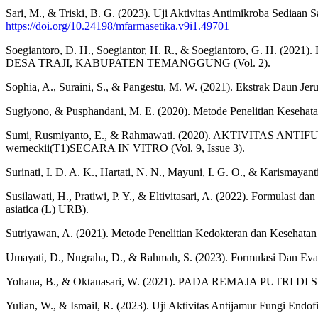
Sari, M., & Triski, B. G. (2023). Uji Aktivitas Antimikroba Sediaan
https://doi.org/10.24198/mfarmasetika.v9i1.49701
Soegiantoro, D. H., Soegiantor, H. R., & Soegiantoro, G. 
DESA TRAJI, KABUPATEN TEMANGGUNG (Vol. 2).
Sophia, A., Suraini, S., & Pangestu, M. W. (2021). Ekstrak Daun J
Sugiyono, & Pusphandani, M. E. (2020). Metode Penelitian Kesehat
Sumi, Rusmiyanto, E., & Rahmawati. (2020). AKTIVITAS
werneckii(T1)SECARA IN VITRO (Vol. 9, Issue 3).
Surinati, I. D. A. K., Hartati, N. N., Mayuni, I. G. O., &
Susilawati, H., Pratiwi, P. Y., & Eltivitasari, A. (2022). Formulas
asiatica (L) URB).
Sutriyawan, A. (2021). Metode Penelitian Kedokteran dan Kesehatan (
Umayati, D., Nugraha, D., & Rahmah, S. (2023). Formulasi Dan Evalu
Yohana, B., & Oktanasari, W. (2021). PADA REMAJA PUTRI DI SMK
Yulian, W., & Ismail, R. (2023). Uji Aktivitas Antijamur Fungi En