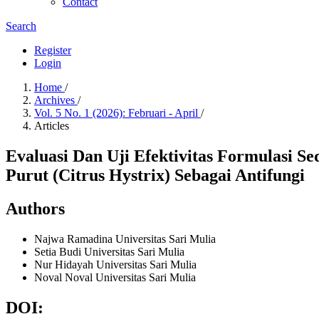
Contact
Search
Register
Login
Home
/
Archives
/
Vol. 5 No. 1 (2026): Februari - April
/
Articles
Evaluasi Dan Uji Efektivitas Formulasi 
Purut (Citrus Hystrix) Sebagai Antifungi
Authors
Najwa Ramadina
Universitas Sari Mulia
Setia Budi
Universitas Sari Mulia
Nur Hidayah
Universitas Sari Mulia
Noval Noval
Universitas Sari Mulia
DOI: