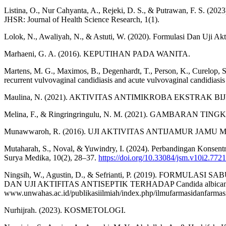
Listina, O., Nur Cahyanta, A., Rejeki, D. S., & Putrawan, F. S. (202
JHSR: Journal of Health Science Research, 1(1).
Lolok, N., Awaliyah, N., & Astuti, W. (2020). Formulasi Dan Uji Ak
Marhaeni, G. A. (2016). KEPUTIHAN PADA WANITA.
Martens, M. G., Maximos, B., Degenhardt, T., Person, K., Curelop, S.
recurrent vulvovaginal candidiasis and acute vulvovaginal candidiasi
Maulina, N. (2021). AKTIVITAS ANTIMIKROBA EKSTRAK BIJI
Melina, F., & Ringringringulu, N. M. (2021). GAMBA
Munawwaroh, R. (2016). UJI AKTIVITAS ANTIJAMUR JAMU
Mutaharah, S., Noval, & Yuwindry, I. (2024). Perbandingan Konsent
Surya Medika, 10(2), 28–37.
https://doi.org/10.33084/jsm.v10i2.7721
Ningsih, W., Agustin, D., & Sefrianti, P. (2019). FORMU
DAN UJI AKTIFITAS ANTISEPTIK TERHADAP Candida albicans. In Ju
www.unwahas.ac.id/publikasiilmiah/index.php/ilmufarmasidanfarmasi
Nurhijrah. (2023). KOSMETOLOGI.