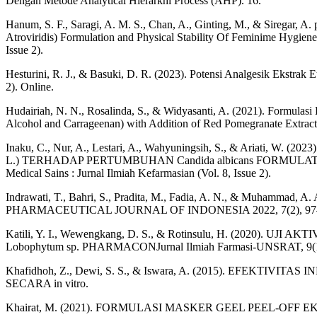
Dengan Metode Analytical Hierarkhi Process (AHP). 16.
Hanum, S. F., Saragi, A. M. S., Chan, A., Ginting, M., & Siregar, A
Atroviridis) Formulation and Physical Stability Of Feminime Hygiene 
Issue 2).
Hesturini, R. J., & Basuki, D. R. (2023). Potensi Analgesik Ekstrak
2). Online.
Hudairiah, N. N., Rosalinda, S., & Widyasanti, A. (2021). Formul
Alcohol and Carrageenan) with Addition of Red Pomegranate Extr
Inaku, C., Nur, A., Lestari, A., Wahyuningsih, S., & Ar
L.) TERHADAP PERTUMBUHAN Candida albicans FORMULATIO
Medical Sains : Jurnal Ilmiah Kefarmasian (Vol. 8, Issue 2).
Indrawati, T., Bahri, S., Pradita, M., Fadia, A. N., & Muhammad, A.
PHARMACEUTICAL JOURNAL OF INDONESIA 2022, 7(2), 97
Katili, Y. I., Wewengkang, D. S., & Rotinsulu, H. (2
Lobophytum sp. PHARMACONJurnal Ilmiah Farmasi-UNSRAT, 9(1
Khafidhoh, Z., Dewi, S. S., & Iswara, A. (2015). EFEKTI
SECARA in vitro.
Khairat, M. (2021). FORMULASI MASKER GEEL PEEL-OFF 