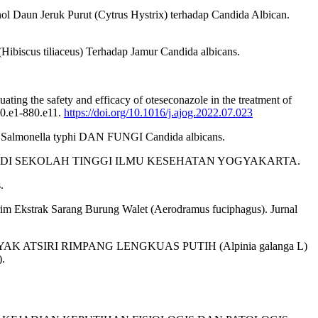
anol Daun Jeruk Purut (Cytrus Hystrix) terhadap Candida Albican.
Hibiscus tiliaceus) Terhadap Jamur Candida albicans.
ting the safety and efficacy of oteseconazole in the treatment of
80.e1-880.e11.
https://doi.org/10.1016/j.ajog.2022.07.023
onella typhi DAN FUNGI Candida albicans.
IHAN DI SEKOLAH TINGGI ILMU KESEHATAN YOGYAKARTA.
.
rim Ekstrak Sarang Burung Walet (Aerodramus fuciphagus). Jurnal
INYAK ATSIRI RIMPANG LENGKUAS PUTIH (Alpinia galanga L)
.