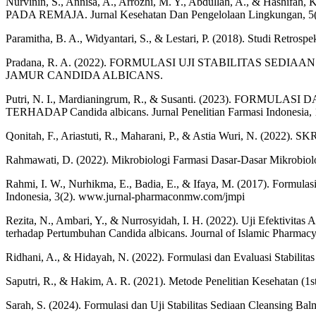
Nurvinin, S., Annisa, A., Arrozhi, M. Y., Abdullah, A.
PADA REMAJA. Jurnal Kesehatan Dan Pengelolaan Lingkungan, 5(
Paramitha, B. A., Widyantari, S., & Lestari, P. (2018). Studi Retrospe
Pradana, R. A. (2022). FORMULASI UJI STABILITAS 
JAMUR CANDIDA ALBICANS.
Putri, N. I., Mardianingrum, R., & Susanti. (2023). FO
TERHADAP Candida albicans. Jurnal Penelitian Farmasi Indonesia, 
Qonitah, F., Ariastuti, R., Maharani, P., & Astia Wuri, N
Rahmawati, D. (2022). Mikrobiologi Farmasi Dasar-Dasar Mikrobiol
Rahmi, I. W., Nurhikma, E., Badia, E., & Ifaya, M. (2017). Formul
Indonesia, 3(2). www.jurnal-pharmaconmw.com/jmpi
Rezita, N., Ambari, Y., & Nurrosyidah, I. H. (2022). Uji Efektivita
terhadap Pertumbuhan Candida albicans. Journal of Islamic Pharmacy
Ridhani, A., & Hidayah, N. (2022). Formulasi dan Evaluasi Stabili
Saputri, R., & Hakim, A. R. (2021). Metode Penelitian Kesehatan (1st
Sarah, S. (2024). Formulasi dan Uji Stabilitas Sediaan Cleansing Ba