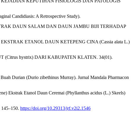
ERHADAP KEJADIAN KEPUTIHAN FISIOLOGIS DAN PATOLOGIS
vaginal Candidiasis: A Retrospective Study).
EKSTRAK DAUN SALAM DAN DAUN JAMBU BIJI TERHADAP
AN EKSTRAK ETANOL DAUN KETEPENG CINA (Cassia alata L.)
UT (Citrus hystrix) DARI KABUPATEN KLATEN. 34(01).
t Buah Durian (Durio zibethinus Murray). Jurnal Mandala Pharmacon
ene) Ekstrak Etanol Daun Ceremai (Phyllanthus acidus (L.) Skeels)
i, 145–150.
https://doi.org/10.29313/jrf.v2i2.1546