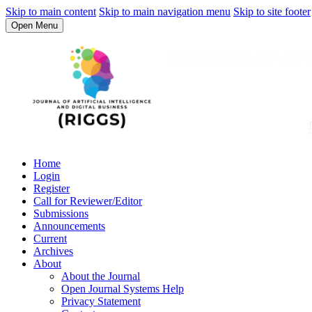
Skip to main content
Skip to main navigation menu
Skip to site footer
Open Menu
Home
Login
Register
Call for Reviewer/Editor
Submissions
Announcements
Current
Archives
About
About the Journal
Open Journal Systems Help
Privacy Statement