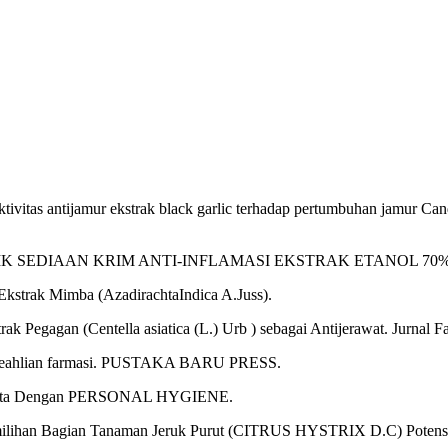
 aktivitas antijamur ekstrak black garlic terhadap pertumbuhan jamur Ca
FISIK SEDIAAN KRIM ANTI-INFLAMASI EKSTRAK ETANOL 70% H
 Ekstrak Mimba (AzadirachtaIndica A.Juss).
 Pegagan (Centella asiatica (L.) Urb ) sebagai Antijerawat. Jurnal F
keahlian farmasi. PUSTAKA BARU PRESS.
 Wanita Dengan PERSONAL HYGIENE.
 Pemilihan Bagian Tanaman Jeruk Purut (CITRUS HYSTRIX D.C) Potensi