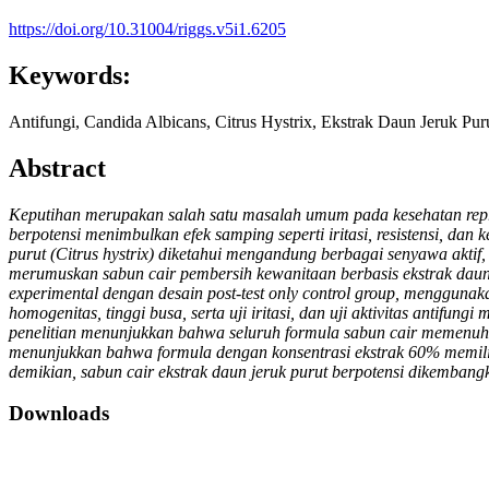
https://doi.org/10.31004/riggs.v5i1.6205
Keywords:
Antifungi, Candida Albicans, Citrus Hystrix, Ekstrak Daun Jeruk Pu
Abstract
Keputihan merupakan salah satu masalah umum pada kesehatan reprod
berpotensi menimbulkan efek samping seperti iritasi, resistensi, da
purut (Citrus hystrix) diketahui mengandung berbagai senyawa aktif, a
merumuskan sabun cair pembersih kewanitaan berbasis ekstrak daun j
experimental dengan desain post-test only control group, menggunakan
homogenitas, tinggi busa, serta uji iritasi, dan uji aktivitas an
penelitian menunjukkan bahwa seluruh formula sabun cair memenuhi s
menunjukkan bahwa formula dengan konsentrasi ekstrak 60% memili
demikian, sabun cair ekstrak daun jeruk purut berpotensi dikembangk
Downloads