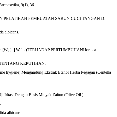
armasetika, 9(1), 36.
COVID-19 DAN PELATIHAN PEMBUATAN SABUN CUCI TANGAN DI
a albicans.
hum [Wight] Walp.)TERHADAP PERTUMBUHANHortaea
KSUAL TENTANG KEPUTIHAN.
eminime hygiene) Mengandung Ekstrak Etanol Herba Pegagan (Centella
 Iritasi Dengan Basis Minyak Zaitun (Olive Oil ).
.
ida albicans.