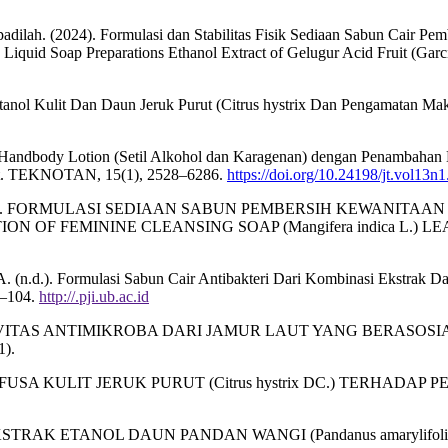
. padilah. (2024). Formulasi dan Stabilitas Fisik Sediaan Sabun Cair 
Liquid Soap Preparations Ethanol Extract of Gelugur Acid Fruit (Garci
 Etanol Kulit Dan Daun Jeruk Purut (Citrus hystrix Dan Pengamatan Ma
asi Handbody Lotion (Setil Alkohol dan Karagenan) dengan Penambahan
act. TEKNOTAN, 15(1), 2528–6286.
https://doi.org/10.24198/jt.vol13n1
iati, W. (2023). FORMULASI SEDIAAN SABUN PEMBERSIH KEWAN
N OF FEMININE CLEANSING SOAP (Mangifera indica L.) LEA
 A. (n.d.). Formulasi Sabun Cair Antibakteri Dari Kombinasi Ekstrak 
–104.
http://.pji.ub.ac.id
020). UJI AKTIVITAS ANTIMIKROBA DARI JAMUR LAUT YANG 
).
VITAS INFUSA KULIT JERUK PURUT (Citrus hystrix DC.) TERH
EKSTRAK ETANOL DAUN PANDAN WANGI (Pandanus amarylifol