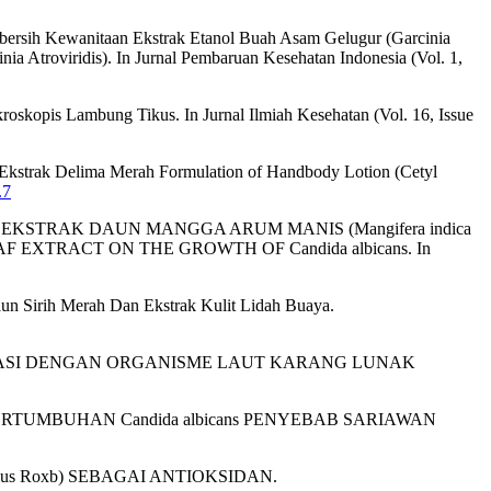
Pembersih Kewanitaan Ekstrak Etanol Buah Asam Gelugur (Garcinia
nia Atroviridis). In Jurnal Pembaruan Kesehatan Indonesia (Vol. 1,
kroskopis Lambung Tikus. In Jurnal Ilmiah Kesehatan (Vol. 16, Issue
 Ekstrak Delima Merah Formulation of Handbody Lotion (Cetyl
.7
ITAAN EKSTRAK DAUN MANGGA ARUM MANIS (Mangifera indica
F EXTRACT ON THE GROWTH OF Candida albicans. In
Daun Sirih Merah Dan Ekstrak Kulit Lidah Buaya.
BERASOSIASI DENGAN ORGANISME LAUT KARANG LUNAK
ADAP PERTUMBUHAN Candida albicans PENYEBAB SARIAWAN
ius Roxb) SEBAGAI ANTIOKSIDAN.