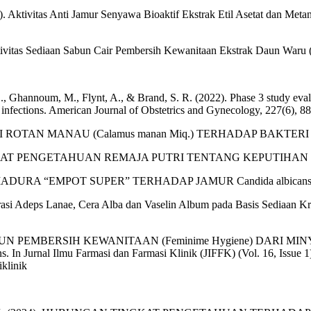
3). Aktivitas Anti Jamur Senyawa Bioaktif Ekstrak Etil Asetat dan Met
tivitas Sediaan Sabun Cair Pembersih Kewanitaan Ekstrak Daun Waru (
, Ghannoum, M., Flynt, A., & Brand, S. R. (2022). Phase 3 study evalua
s infections. American Journal of Obstetrics and Gynecology, 227(6), 8
 ROTAN MANAU (Calamus manan Miq.) TERHADAP BAKTERI Salm
RAN TINGKAT PENGETAHUAN REMAJA PUTRI TENTANG KEPUT
 MADURA “EMPOT SUPER” TERHADAP JAMUR Candida albicans
rasi Adeps Lanae, Cera Alba dan Vaselin Album pada Basis Sediaan K
LASI SABUN PEMBERSIH KEWANITAAN (Feminime Hygiene) DARI M
rnal Ilmu Farmasi dan Farmasi Klinik (JIFFK) (Vol. 16, Issue 1)
klinik