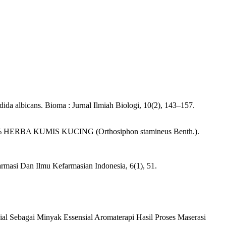
ndida albicans. Bioma : Jurnal Ilmiah Biologi, 10(2), 143–157.
ERBA KUMIS KUCING (Orthosiphon stamineus Benth.).
armasi Dan Ilmu Kefarmasian Indonesia, 6(1), 51.
al Sebagai Minyak Essensial Aromaterapi Hasil Proses Maserasi