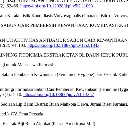
, & Hashifah, K. (2024). HUBUNGAN TINGKAT PENGETAHUAN T
2), 62–66.
https://doi.org/10.12928/jkpl.v5i2.11093
ktif: Karakteristik Kandidiasis Vulvovaginalis (Characteristic of Vulvo
SEDIAAN SABUN CAIR PEMBERSIH KEWANITAAN KOMBINASI 
RMULASI DAN UJI AKTIVITAS ANTIJAMUR SABUN CAIR KEWANITA
12(2), 94–103.
https://doi.org/10.51887/jpfi.v12i2.1843
. (2022). SKRINNING FITOKIMIA EKSTRAK ETANOL DAUN JERUK PUR
ogi untuk Mahasiswa Farmasi.
asi Sabun Pembersih Kewanitaan (Feminime Hygiene) dari Ekstrak Kuli
s Antifungi Formulasi Sabun Cair Pembersih Kewanitaan (Feminine Hygi
, 7(1), 1–10.
https://doi.org/10.18860/jip.v7i1.13357
tas Sediaan Lip Balm Ekstrak Buah Mahkota Dewa. Jurnal Riset Farmas
 ed.). CV. Pena Persada.
lm Ekstrak Biji Buah Alpukat (Persea Americana Mill).