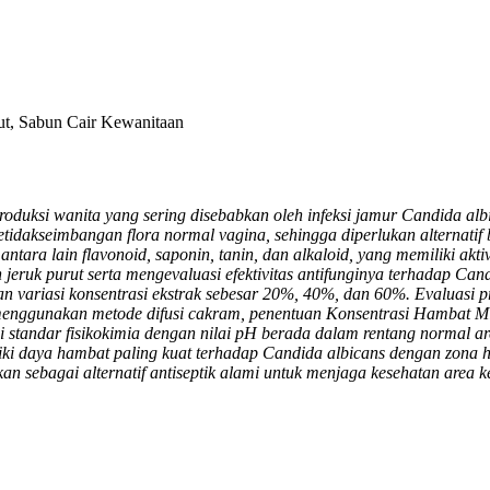
rut, Sabun Cair Kewanitaan
uksi wanita yang sering disebabkan oleh infeksi jamur Candida albi
n ketidakseimbangan flora normal vagina, sehingga diperlukan alterna
ntara lain flavonoid, saponin, tanin, dan alkaloid, yang memiliki aktiv
eruk purut serta mengevaluasi efektivitas antifunginya terhadap Cand
 variasi konsentrasi ekstrak sebesar 20%, 40%, dan 60%. Evaluasi produ
tifungi menggunakan metode difusi cakram, penentuan Konsentrasi Ham
tandar fisikokimia dengan nilai pH berada dalam rentang normal area
ki daya hambat paling kuat terhadap Candida albicans dengan zona 
an sebagai alternatif antiseptik alami untuk menjaga kesehatan area 