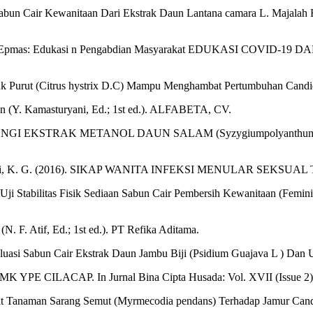
 Sabun Cair Kewanitaan Dari Ekstrak Daun Lantana camara L. Majalah F
H. (2021). Epmas: Edukasi n Pengabdian Masyarakat EDUKASI 
eruk Purut (Citrus hystrix D.C) Mampu Menghambat Pertumbuhan Candid
an (Y. Kamasturyani, Ed.; 1st ed.). ALFABETA, CV.
 ANTIFUNGI EKSTRAK METANOL DAUN SALAM (Syzygiumpolyant
 Karismayanti, K. G. (2016). SIKAP WANITA INFEKSI MENULAR SE
i dan Uji Stabilitas Fisik Sediaan Sabun Cair Pembersih Kewanitaan (F
N. F. Atif, Ed.; 1st ed.). PT Refika Aditama.
asi Sabun Cair Ekstrak Daun Jambu Biji (Psidium Guajava L ) Dan Uji
 YPE CILACAP. In Jurnal Bina Cipta Husada: Vol. XVII (Issue 2)
dofit Tanaman Sarang Semut (Myrmecodia pendans) Terhadap Jamur Cand