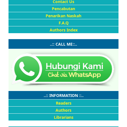
Contact Us
Pencabutan
Penarikan Naskah
F.A.Q
Authors Index
..:: CALL ME::..
..:: INFORMATION ::..
Readers
Authors
Librarians