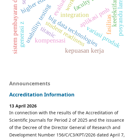
sistem pembayaran digital
higher education
posyandu lansia
evaluasi
keefektifan
usabillity testing
aplikasi pmb
integration
big data technologies
fasilitas
student readiness
generasi z
variasi produk
titanic
kompensasi
kepuasan kerja
Announcements
Accreditation Information
13 April 2026
In connection with the results of the Accreditation of
Scientific Journals for Period 2 of 2025 and the issuance
of the Decree of the Director General of Research and
Development Number 156/C/C3/KPT/2026 dated April 7,