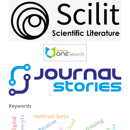
Keywords
motivasi kerja
sem-pls
faculty training
workload