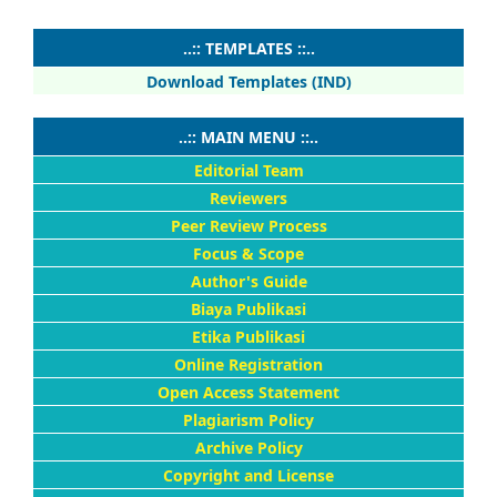
..:: TEMPLATES ::..
Download Templates (IND)
..:: MAIN MENU ::..
Editorial Team
Reviewers
Peer Review Process
Focus & Scope
Author's Guide
Biaya Publikasi
Etika Publikasi
Online Registration
Open Access Statement
Plagiarism Policy
Archive Policy
Copyright and License