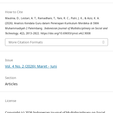
How to Cite
Maulina, D., Lestari, A. T., Ramadhani, T., Yani, R. C., Putri, J. K., & Aziz, K. A.
(2026). Analisis Kendala Guru dalam Penerapan Kurikulum Merdeka di SMA
Muhammadiyah 2 Palembang .
Indonesian Journal of Multidisciplinary on Social and
Technology
,
4
(2), 2813–2822. https://doi.org/10.69693/ijmst.v4i2.9008
More Citation Formats
Issue
Vol. 4 No. 2 (2026): Maret - Juni
Section
Articles
License
Copyright (c) 2026 Indonesian Journal of Multidisciplinary on Social