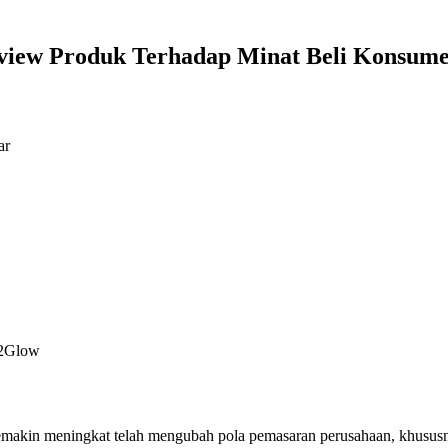
eview Produk Terhadap Minat Beli Konsum
ar
d2Glow
emakin meningkat telah mengubah pola pemasaran perusahaan, khususny