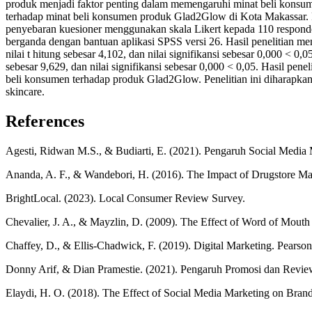
produk menjadi faktor penting dalam memengaruhi minat beli konsume
terhadap minat beli konsumen produk Glad2Glow di Kota Makassar. P
penyebaran kuesioner menggunakan skala Likert kepada 110 responde
berganda dengan bantuan aplikasi SPSS versi 26. Hasil penelitian men
nilai t hitung sebesar 4,102, dan nilai signifikansi sebesar 0,000 < 0,
sebesar 9,629, dan nilai signifikansi sebesar 0,000 < 0,05. Hasil pe
beli konsumen terhadap produk Glad2Glow. Penelitian ini diharapkan 
skincare.
References
Agesti, Ridwan M.S., & Budiarti, E. (2021). Pengaruh Social Media
Ananda, A. F., & Wandebori, H. (2016). The Impact of Drugstore M
BrightLocal. (2023). Local Consumer Review Survey.
Chevalier, J. A., & Mayzlin, D. (2009). The Effect of Word of Mout
Chaffey, D., & Ellis-Chadwick, F. (2019). Digital Marketing. Pearso
Donny Arif, & Dian Pramestie. (2021). Pengaruh Promosi dan Revi
Elaydi, H. O. (2018). The Effect of Social Media Marketing on Bra