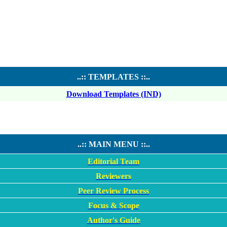
..:: TEMPLATES ::..
Download Templates (IND)
..:: MAIN MENU ::..
Editorial Team
Reviewers
Peer Review Process
Focus & Scope
Author's Guide