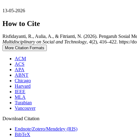
13-05-2026
How to Cite
Risfidayanti, R., Aulia, A., & Fitrianti, N. (2026). Pengaruh Sos
Multidisciplinary on Social and Technology
,
4
(2), 416–422. https://d
More Citation Formats
ACM
ACS
APA
ABNT
Chicago
Harvard
IEEE
MLA
Turabian
Vancouver
Download Citation
Endnote/Zotero/Mendeley (RIS)
BibTeX