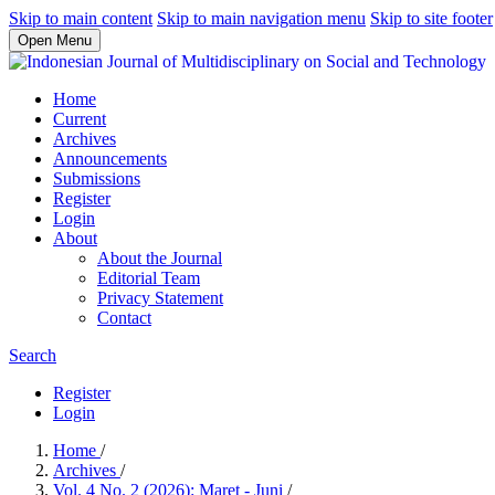
Skip to main content
Skip to main navigation menu
Skip to site footer
Open Menu
Home
Current
Archives
Announcements
Submissions
Register
Login
About
About the Journal
Editorial Team
Privacy Statement
Contact
Search
Register
Login
Home
/
Archives
/
Vol. 4 No. 2 (2026): Maret - Juni
/