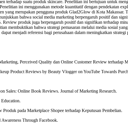
n terhadap suatu produk skincare. Penelitian ini bertujuan untuk men
enelitian ini menggunakan metode kuantitatif dengan pendekatan expl
n yang merupakan pengguna produk Glad2Glow di Kota Makassar. Teknik
unjukkan bahwa social media marketing berpengaruh positif dan signifik
05. Review produk juga berpengaruh positif dan signifikan terhadap minat 
nelitian membuktikan bahwa strategi pemasaran melalui media sosial ya
dapat menjadi referensi bagi perusahaan dalam meningkatkan strategi 
 Marketing, Perceived Quality dan Online Customer Review terhadap 
akeup Product Reviews by Beauty Vlogger on YouTube Towards Purcha
h on Sales: Online Book Reviews. Journal of Marketing Research.
n Education.
ew Produk pada Marketplace Shopee terhadap Keputusan Pembelian.
nd Awareness Through Facebook.