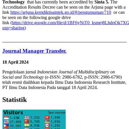
Technology
that has currently been accredited by
Sinta 5.
The
Accreditation Results Decree can be seen on the Arjuna page with a
link
https://arjuna.kemdiktisaintek.go.id/#/pengumuman/710
or can
be seen on the following google drive
link
(https://drive.google.com/file/d/1BF6yNiT0_ksmej8LhdoOk7X
usp=sharing)
Journal Manager Transfer.
18 April 2024
Pengelolaan jurnal
Indonesian Journal of Multidisciplinary on
Social and Technology
(e-ISSN: 2986-6782, p-ISSN: 2986-6790)
telah resmi dialihkan kepada Ilmu Data Indonesia Research Institute,
PT Ilmu Data Indonesia Pada tanggal 18 April 2024.
Statistik