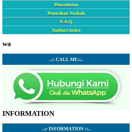
Pencabutan
Penarikan Naskah
F.A.Q
Authors Index
wa
..:: CALL ME::..
INFORMATION
..:: INFORMATION ::..