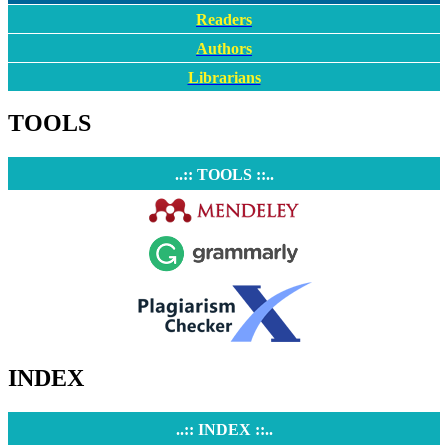
Readers
Authors
Librarians
TOOLS
..:: TOOLS ::..
INDEX
..:: INDEX ::..