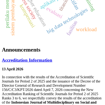
sistem pembayaran digital
perilaku menabung
cashless society
aplikasi pmb
higher education
titanic
kompensasi
evaluasi
big data technologies
fasilitas
workload
Announcements
Accreditation Information
13 April 2026
In connection with the results of the Accreditation of Scientific
Journals for Period 2 of 2025 and the issuance of the Decree of the
Director General of Research and Development Number
156/C/C3/KPT/2026 dated April 7, 2026 concerning the New
Accreditation Ranking of Scientific Journals for Period 2 of 2025
Ranks 3 to 6, we respectfully convey the results of the accreditation
of the
Indonesian Journal of Multidisciplinary on Social and