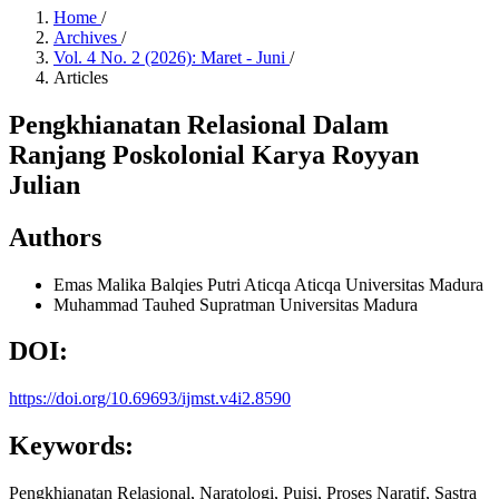
Home
/
Archives
/
Vol. 4 No. 2 (2026): Maret - Juni
/
Articles
Pengkhianatan Relasional Dalam
Ranjang Poskolonial Karya Royyan
Julian
Authors
Emas Malika Balqies Putri Aticqa Aticqa
Universitas Madura
Muhammad Tauhed Supratman
Universitas Madura
DOI:
https://doi.org/10.69693/ijmst.v4i2.8590
Keywords:
Pengkhianatan Relasional, Naratologi, Puisi, Proses Naratif, Sastra