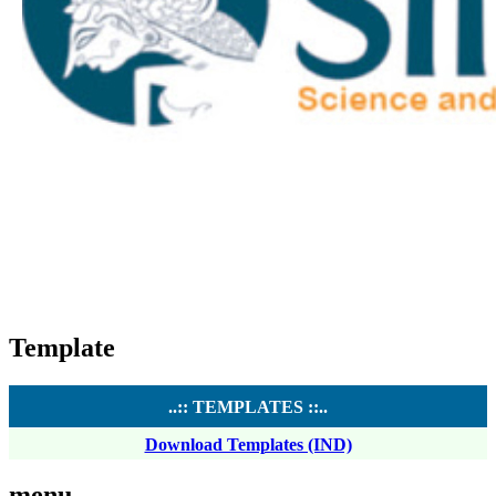
Template
..:: TEMPLATES ::..
Download Templates (IND)
menu