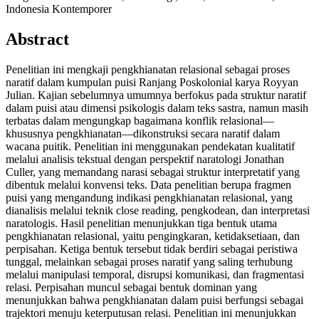
Indonesia Kontemporer
Abstract
Penelitian ini mengkaji pengkhianatan relasional sebagai proses
naratif dalam kumpulan puisi Ranjang Poskolonial karya Royyan
Julian. Kajian sebelumnya umumnya berfokus pada struktur naratif
dalam puisi atau dimensi psikologis dalam teks sastra, namun masih
terbatas dalam mengungkap bagaimana konflik relasional—
khususnya pengkhianatan—dikonstruksi secara naratif dalam
wacana puitik. Penelitian ini menggunakan pendekatan kualitatif
melalui analisis tekstual dengan perspektif naratologi Jonathan
Culler, yang memandang narasi sebagai struktur interpretatif yang
dibentuk melalui konvensi teks. Data penelitian berupa fragmen
puisi yang mengandung indikasi pengkhianatan relasional, yang
dianalisis melalui teknik close reading, pengkodean, dan interpretasi
naratologis. Hasil penelitian menunjukkan tiga bentuk utama
pengkhianatan relasional, yaitu pengingkaran, ketidaksetiaan, dan
perpisahan. Ketiga bentuk tersebut tidak berdiri sebagai peristiwa
tunggal, melainkan sebagai proses naratif yang saling terhubung
melalui manipulasi temporal, disrupsi komunikasi, dan fragmentasi
relasi. Perpisahan muncul sebagai bentuk dominan yang
menunjukkan bahwa pengkhianatan dalam puisi berfungsi sebagai
trajektori menuju keterputusan relasi. Penelitian ini menunjukkan