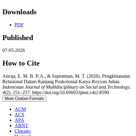
Downloads
PDF
Published
07-05-2026
How to Cite
Aticqa, E. M. B. P. A., & Supratman, M. T. (2026). Pengkhianatan
Relasional Dalam Ranjang Poskolonial Karya Royyan Julian.
Indonesian Journal of Multidisciplinary on Social and Technology
,
4
(2), 251–257. https://doi.org/10.69693/ijmst.v4i2.8590
More Citation Formats
ACM
ACS
APA
ABNT
Chicago