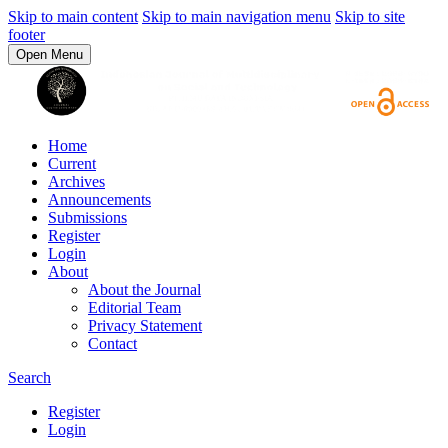
Skip to main content
Skip to main navigation menu
Skip to site
footer
Open Menu
Home
Current
Archives
Announcements
Submissions
Register
Login
About
About the Journal
Editorial Team
Privacy Statement
Contact
Search
Register
Login