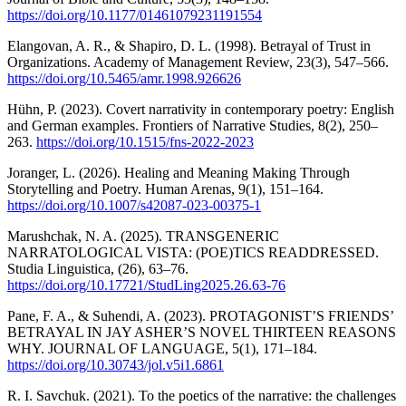
https://doi.org/10.1177/01461079231191554
Elangovan, A. R., & Shapiro, D. L. (1998). Betrayal of Trust in
Organizations. Academy of Management Review, 23(3), 547–566.
https://doi.org/10.5465/amr.1998.926626
Hühn, P. (2023). Covert narrativity in contemporary poetry: English
and German examples. Frontiers of Narrative Studies, 8(2), 250–
263.
https://doi.org/10.1515/fns-2022-2023
Joranger, L. (2026). Healing and Meaning Making Through
Storytelling and Poetry. Human Arenas, 9(1), 151–164.
https://doi.org/10.1007/s42087-023-00375-1
Marushchak, N. A. (2025). TRANSGENERIC
NARRATOLOGICAL VISTA: (POE)TICS READDRESSED.
Studia Linguistica, (26), 63–76.
https://doi.org/10.17721/StudLing2025.26.63-76
Pane, F. A., & Suhendi, A. (2023). PROTAGONIST’S FRIENDS’
BETRAYAL IN JAY ASHER’S NOVEL THIRTEEN REASONS
WHY. JOURNAL OF LANGUAGE, 5(1), 171–184.
https://doi.org/10.30743/jol.v5i1.6861
R. І. Savchuk. (2021). To the poetics of the narrative: the challenges