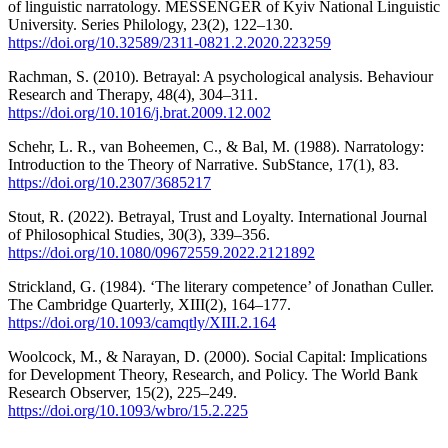
of linguistic narratology. MESSENGER of Kyiv National Linguistic
University. Series Philology, 23(2), 122–130.
https://doi.org/10.32589/2311-0821.2.2020.223259
Rachman, S. (2010). Betrayal: A psychological analysis. Behaviour
Research and Therapy, 48(4), 304–311.
https://doi.org/10.1016/j.brat.2009.12.002
Schehr, L. R., van Boheemen, C., & Bal, M. (1988). Narratology:
Introduction to the Theory of Narrative. SubStance, 17(1), 83.
https://doi.org/10.2307/3685217
Stout, R. (2022). Betrayal, Trust and Loyalty. International Journal
of Philosophical Studies, 30(3), 339–356.
https://doi.org/10.1080/09672559.2022.2121892
Strickland, G. (1984). ‘The literary competence’ of Jonathan Culler.
The Cambridge Quarterly, XIII(2), 164–177.
https://doi.org/10.1093/camqtly/XIII.2.164
Woolcock, M., & Narayan, D. (2000). Social Capital: Implications
for Development Theory, Research, and Policy. The World Bank
Research Observer, 15(2), 225–249.
https://doi.org/10.1093/wbro/15.2.225