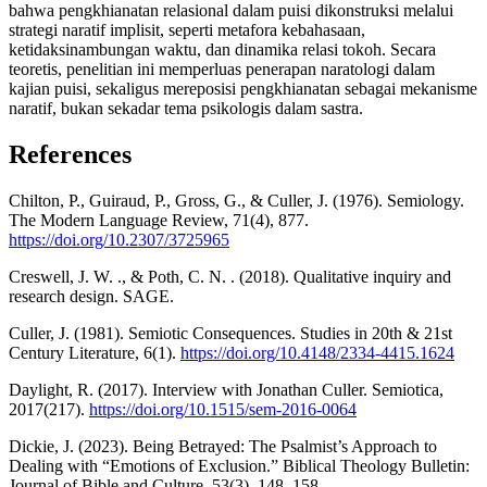
bahwa pengkhianatan relasional dalam puisi dikonstruksi melalui
strategi naratif implisit, seperti metafora kebahasaan,
ketidaksinambungan waktu, dan dinamika relasi tokoh. Secara
teoretis, penelitian ini memperluas penerapan naratologi dalam
kajian puisi, sekaligus mereposisi pengkhianatan sebagai mekanisme
naratif, bukan sekadar tema psikologis dalam sastra.
References
Chilton, P., Guiraud, P., Gross, G., & Culler, J. (1976). Semiology.
The Modern Language Review, 71(4), 877.
https://doi.org/10.2307/3725965
Creswell, J. W. ., & Poth, C. N. . (2018). Qualitative inquiry and
research design. SAGE.
Culler, J. (1981). Semiotic Consequences. Studies in 20th & 21st
Century Literature, 6(1).
https://doi.org/10.4148/2334-4415.1624
Daylight, R. (2017). Interview with Jonathan Culler. Semiotica,
2017(217).
https://doi.org/10.1515/sem-2016-0064
Dickie, J. (2023). Being Betrayed: The Psalmist’s Approach to
Dealing with “Emotions of Exclusion.” Biblical Theology Bulletin:
Journal of Bible and Culture, 53(3), 148–158.