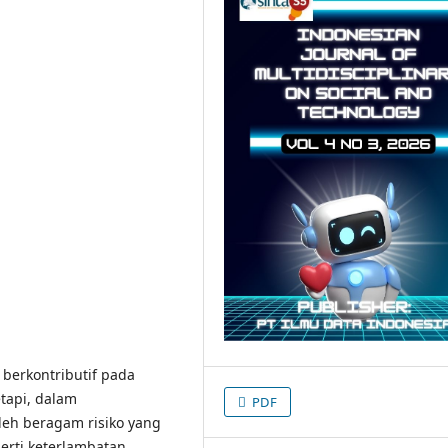
berkontributif pada
tapi, dalam
PDF
leh beragam risiko yang
erti keterlambatan