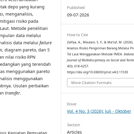
letak depo yang kurang
Published
si, menganalisis,
09-07-2026
itigasi risiko pada
Laut. Metode penelitian
How to Cite
mpulan data melalui
alisis data melalui
failure
Zalfaa, A., Maulani, S. F., & Ma’ruf, M. (2026).
Analisis Risiko Pengiriman Barang Melalui P
, diagram pareto, dan 5
Tol Laut Menggunakan Metode FMEA.
Indone
an nilai risiko RPN
Journal of Multidisciplinary on Social and Tech
 sedangkan yang terendah
4
(3), 618–6257.
ritas menggunakan pareto
https://doi.org/10.69693/ijmst.v4i3.11530
ianalisis menggunakan
More Citation Formats
bnya. Usulan perbaikan
an
transfer
.
Issue
Vol. 4 No. 3 (2026): Juli - Oktober
Section
Articles
alisis Kegiatan Pemuatan