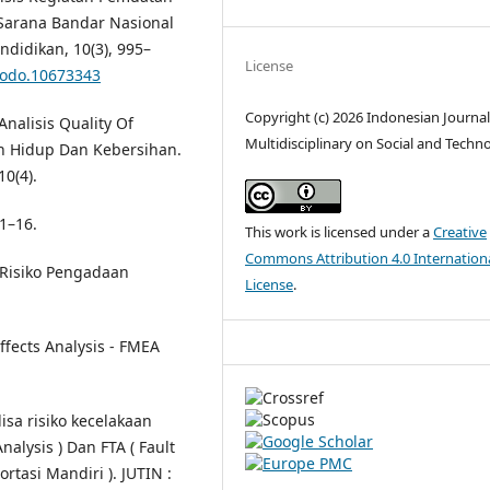
 Sarana Bandar Nasional
didikan, 10(3), 995–
License
enodo.10673343
Copyright (c) 2026 Indonesian Journal
 Analisis Quality Of
Multidisciplinary on Social and Techn
an Hidup Dan Kebersihan.
10(4).
1–16.
This work is licensed under a
Creative
Commons Attribution 4.0 Internation
i Risiko Pengadaan
License
.
ffects Analysis - FMEA
alisa risiko kecelakaan
alysis ) Dan FTA ( Fault
ortasi Mandiri ). JUTIN :