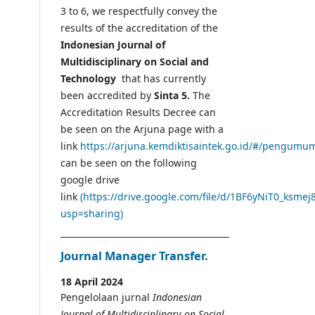
3 to 6, we respectfully convey the
results of the accreditation of the
Indonesian Journal of
Multidisciplinary on Social and
Technology
that has currently
been accredited by
Sinta 5.
The
Accreditation Results Decree can
be seen on the Arjuna page with a
link
https://arjuna.kemdiktisaintek.go.id/#/pengumu
can be seen on the following
google drive
link
(https://drive.google.com/file/d/1BF6yNiT0_ksme
usp=sharing)
Journal Manager Transfer.
18 April 2024
Pengelolaan jurnal
Indonesian
Journal of Multidisciplinary on Social