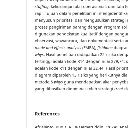
stuffing
, kekurangan alat operasional, dan tata 
rapi. Tujuan dalam penelitian ini mengidentifika
menyusun prioritas, dan mengusulkan strategi m
proses pengiriman barang dengan Program Tol 
digunakan pendekatan kualitatif dengan pengu
observasi, wawancara, dan dokumentasi serta an
mode and effects analysis
(FMEA),
fishbone
diagram
whys
. Hasil penelitian didapatkan 22 risiko deng
tertinggi adalah kode R14 dengan nilai 279,74,
adalah kode R11 dengan nilai 32,44. Hasil prio
diagram diperoleh 13 risiko yang berikutnya d
metode 5
whys
guna mendapatkan akar penyeba
yang dihasilkan didominasi oleh strategi
treat
d
References
Afrisianto, Bugis, R., & Qamaruddin. (2024). An