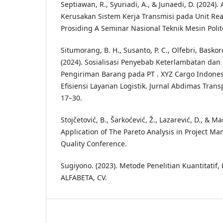
Septiawan, R., Syuriadi, A., & Junaedi, D. (2024).
Kerusakan Sistem Kerja Transmisi pada Unit Rea
Prosiding A Seminar Nasional Teknik Mesin Polit
Situmorang, B. H., Susanto, P. C., Olfebri, Baskor
(2024). Sosialisasi Penyebab Keterlambatan dan
Pengiriman Barang pada PT . XYZ Cargo Indones
Efisiensi Layanan Logistik. Jurnal Abdimas Transpo
17–30.
Stojčetović, B., Šarkoćević, Ž., Lazarević, D., & Ma
Application of The Pareto Analysis in Project M
Quality Conference.
Sugiyono. (2023). Metode Penelitian Kuantitatif, 
ALFABETA, CV.