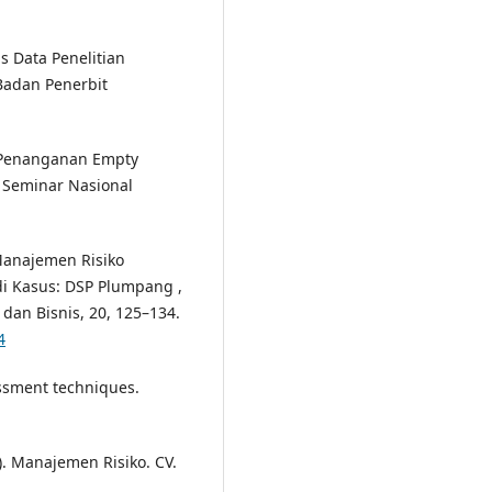
is Data Penelitian
 Badan Penerbit
). Penanganan Empty
. Seminar Nasional
s Manajemen Risiko
di Kasus: DSP Plumpang ,
 dan Bisnis, 20, 125–134.
4
ssment techniques.
24). Manajemen Risiko. CV.