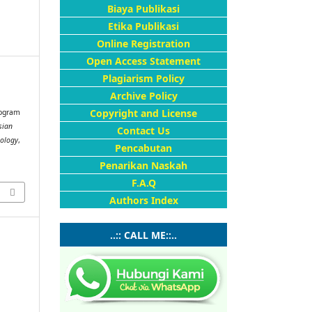
Biaya Publikasi
Etika Publikasi
Online Registration
Open Access Statement
Plagiarism Policy
Archive Policy
Copyright and License
rogram
sian
Contact Us
nology
,
Pencabutan
Penarikan Naskah
F.A.Q
Authors Index
..:: CALL ME::..