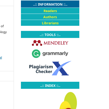
..:: INFORMATION ::..
Readers
Authors
Librarians
 of
ology
..:: TOOLS ::..
al
..:: INDEX ::..