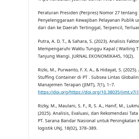
Peraturan Presiden (Perpres) Nomor 27 tentang
Penyelenggaraan Kewajiban Pelayanan Publik 
dari dan ke Daerah Tertinggal, Terpencil, Terlua
Putra, A. D. T., & Sahara, S. (2023). Analisis Fakt
Mempengaruhi Waktu Tunggu Kapal ( Waiting Ti
Tanjung Wangi. JURNAL EKONOMIKA45, 10(2).
Rizki, M., Purwanto, F. X. A., & Hidayat, S. (2025).
Stuffing Container di PT . Subsea Lintas Globalin
Manajemen Terapan (JIMT), 7(1), 1–7.
https://doi.org/https://doi.org/10.38035/jimt.v7i1
Rizky, M., Maulani, S. F., R, S. A., Hanif, M., Lukm
(2025). Analisis, Evaluasi, dan Rekomendasi Tat
PT. Sarana Bandar Nasional untuk Peningkatan K
logistik UNJ, 18(02), 378–389.