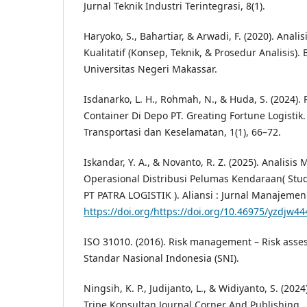
Jurnal Teknik Industri Terintegrasi, 8(1).
Haryoko, S., Bahartiar, & Arwadi, F. (2020). Analis
Kualitatif (Konsep, Teknik, & Prosedur Analisis).
Universitas Negeri Makassar.
Isdanarko, L. H., Rohmah, N., & Huda, S. (2024
Container Di Depo PT. Greating Fortune Logistik
Transportasi dan Keselamatan, 1(1), 66–72.
Iskandar, Y. A., & Novanto, R. Z. (2025). Analisi
Operasional Distribusi Pelumas Kendaraan( Stu
PT PATRA LOGISTIK ). Aliansi : Jurnal Manajemen
https://doi.org/https://doi.org/10.46975/yzdjw44
ISO 31010. (2016). Risk management – Risk asse
Standar Nasional Indonesia (SNI).
Ningsih, K. P., Judijanto, L., & Widiyanto, S. (20
Tripe Konsultan Journal Corner And Publishing.