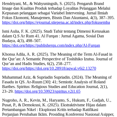
Hendriyani, M., & Wahyuningsih, S. (2025). Pengaruh Brand
Image dan Kualitas Produk terhadap Loyalitas Pelanggan Melalui
Kepuasan pelanggan sebagai Variabel Intervening. Jurnal Ilmiah
Fokus Ekonomi, Manajemen, Bisnis Dan Akuntansi, 4(3), 387–395.
https://doi.org/https://ejournal.stiepena.ac.id/index.php/fokusemba
Ismi Aulia, F. K. (2025). Studi Tafsir tentang Dimensi Kerusakan
dalam Q.S Ar Rum 41. Al Furqan : Jurnal Agama, Sosial Dan
Budaya, 4(3), 498–507.
https://doi.org/https://publisherqu.com/index.php/Al-Furqan
Khonsa Adila, A. R. (2025). The Meaning of the Term Al-Fasad in
the Qur’an: A Semantic Perspective of Toshihiko Izutsu. Journal of
Qur’an and Hadis Studies, 6(2), 258–277.
https://doi.org/https://doi.org/10.28918/aqwal.v6i2.13270
Muhammad Aziz, & Supriadin Supriadin. (2024). The Meaning of
Fasadu in QS. Ar-Ruum [30]: 41; Semiotic Analysis of Roland
Barthes. Spiritus: Religious Studies and Education Journal, 2(1),
23–29.
https://doi.org/10.59923/spiritus.v2i1.65
Nugroho, A. R., Kevin, M., Haryanto, S., Hukum, F., Gadjah, U.,
Pusat, P., & Demokrasi, K. (2025). Ekstraktivisme Hijau dalam
Pertambangan Nikel : Eksplorasi Kritis terhadap Ratifikasi
Perjanjian Perubahan Iklim. Prosiding Konferensi Nasional Asipper,