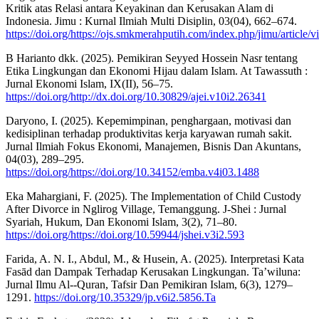
Kritik atas Relasi antara Keyakinan dan Kerusakan Alam di
Indonesia. Jimu : Kurnal Ilmiah Multi Disiplin, 03(04), 662–674.
https://doi.org/https://ojs.smkmerahputih.com/index.php/jimu/article/
B Harianto dkk. (2025). Pemikiran Seyyed Hossein Nasr tentang
Etika Lingkungan dan Ekonomi Hijau dalam Islam. At Tawassuth :
Jurnal Ekonomi Islam, IX(II), 56–75.
https://doi.org/http://dx.doi.org/10.30829/ajei.v10i2.26341
Daryono, I. (2025). Kepemimpinan, penghargaan, motivasi dan
kedisiplinan terhadap produktivitas kerja karyawan rumah sakit.
Jurnal Ilmiah Fokus Ekonomi, Manajemen, Bisnis Dan Akuntans,
04(03), 289–295.
https://doi.org/https://doi.org/10.34152/emba.v4i03.1488
Eka Mahargiani, F. (2025). The Implementation of Child Custody
After Divorce in Nglirog Village, Temanggung. J-Shei : Jurnal
Syariah, Hukum, Dan Ekonomi Islam, 3(2), 71–80.
https://doi.org/https://doi.org/10.59944/jshei.v3i2.593
Farida, A. N. I., Abdul, M., & Husein, A. (2025). Interpretasi Kata
Fasād dan Dampak Terhadap Kerusakan Lingkungan. Ta’wiluna:
Jurnal Ilmu Al--Quran, Tafsir Dan Pemikiran Islam, 6(3), 1279–
1291.
https://doi.org/10.35329/jp.v6i2.5856.Ta