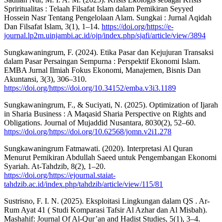
Spriritualitas : Telaah Filsafat Islam dalam Pemikiran Seyyed
Hossein Nasr Tentang Pengelolaan Alam. Sungkai : Jurnal Aqidah
Dan Filsafat Islam, 3(1), 1–14.
https://doi.org/https://e-
journal.lp2m.uinjambi.ac.id/ojp/index.php/sjafi/article/view/3894
Sungkawaningrum, F. (2024). Etika Pasar dan Kejujuran Transaksi
dalam Pasar Persaingan Sempurna : Perspektif Ekonomi Islam.
EMBA Jurnal Ilmiah Fokus Ekonomi, Manajemen, Bisnis Dan
Akuntansi, 3(3), 306–310.
https://doi.org/https://doi.org/10.34152/emba.v3i3.1189
Sungkawaningrum, F., & Suciyati, N. (2025). Optimization of Ijarah
in Sharia Business : A Maqasid Sharia Perspective on Rights and
Obligations. Journal of Mujaddid Nusantara, 8030(2), 52–60.
https://doi.org/https://doi.org/10.62568/jomn.v2i1.278
Sungkawaningrum Fatmawati. (2020). Interpretasi Al Quran
Menurut Pemikiran Abdullah Saeed untuk Pengembangan Ekonomi
Syariah. At-Tahdzib, 8(2), 1–20.
https://doi.org/https://ejournal.staiat-
tahdzib.ac.id/index.php/tahdzib/article/view/115/81
Sustrisno, F. I. N. (2025). Eksploitasi Lingkungan dalam QS . Ar-
Rum Ayat 41 ( Studi Komparasi Tafsir Al Azhar dan Al Misbah).
Mashahif: Journal Of Al-Qur’an and Hadist Studies, 5(1), 3–4.