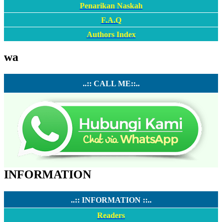
Penarikan Naskah
F.A.Q
Authors Index
wa
..:: CALL ME::..
INFORMATION
..:: INFORMATION ::..
Readers