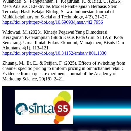
Wulandari, S., Pengetahuan, I., Keguruan, F., & Riau, U. (2026).
Meta Analisis : Efektivitas Model Pembelajaran Berbasis Stem
Terhadap Hasil Belajar Biologi Siswa. Indonesian Journal of
Multidisciplinary on Social and Technology, 4(2), 21–27.
https://doi.org/https://doi.org/10.69693/ijmst.v4i2.7956
Widowati, M. (2023). Kinerja Pegawai Yang Dimoderasi
Keragaman Keterampilan (Studi Kasus Pada Guru SLTA di Kota
Semarang. Urnal Ilmiah Fokus Ekonomi, Manajemen, Bisnis Dan
Akuntans, 4(1), 113–121.
https://doi.org/https://doi.org/10.34152/emba.v4i01.1330
Zhuang, M., Er, E., & Peijian, F. (2025). Effects of switching from
channel-specific pricing to uniform pricing in omnichannel retail :
Evidence from a quasi-experiment. Journal of the Academy of
Marketing Science, 20(18), 2–21.