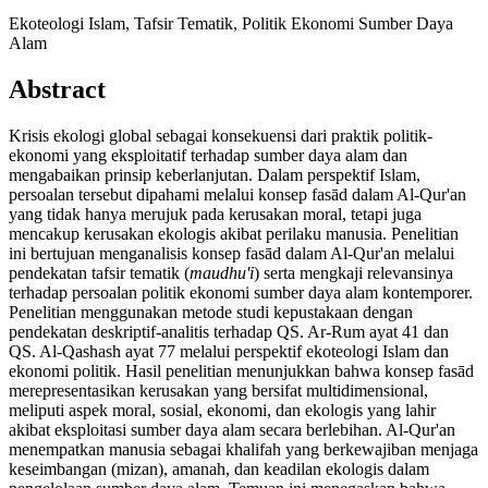
Ekoteologi Islam, Tafsir Tematik, Politik Ekonomi Sumber Daya
Alam
Abstract
Krisis ekologi global sebagai konsekuensi dari praktik politik-
ekonomi yang eksploitatif terhadap sumber daya alam dan
mengabaikan prinsip keberlanjutan. Dalam perspektif Islam,
persoalan tersebut dipahami melalui konsep fasād dalam Al-Qur'an
yang tidak hanya merujuk pada kerusakan moral, tetapi juga
mencakup kerusakan ekologis akibat perilaku manusia. Penelitian
ini bertujuan menganalisis konsep fasād dalam Al-Qur'an melalui
pendekatan tafsir tematik (
maudhu'i
) serta mengkaji relevansinya
terhadap persoalan politik ekonomi sumber daya alam kontemporer.
Penelitian menggunakan metode studi kepustakaan dengan
pendekatan deskriptif-analitis terhadap QS. Ar-Rum ayat 41 dan
QS. Al-Qashash ayat 77 melalui perspektif ekoteologi Islam dan
ekonomi politik. Hasil penelitian menunjukkan bahwa konsep fasād
merepresentasikan kerusakan yang bersifat multidimensional,
meliputi aspek moral, sosial, ekonomi, dan ekologis yang lahir
akibat eksploitasi sumber daya alam secara berlebihan. Al-Qur'an
menempatkan manusia sebagai khalifah yang berkewajiban menjaga
keseimbangan (mizan), amanah, dan keadilan ekologis dalam