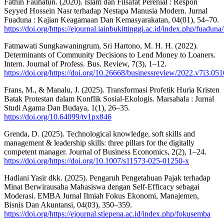
Fathin Fauhatun. (2020). Islam dan Filsafat Perenial : Respon
Seyyed Hossein Nasr terhadap Nestapa Manusia Modern. Jurnal
Fuaduna : Kajian Keagamaan Dan Kemasyarakatan, 04(01), 54–70.
https://doi.org/https://ejournal.iainbukittinggi.ac.id/index.php/fuaduna
Fatmawati Sungkawaningrum, Sri Hartono, M. H. H. (2022).
Determinants of Community Decisions to Lend Money to Loaners.
Intern. Journal of Profess. Bus. Review, 7(3), 1–12.
https://doi.org/https://doi.org/10.26668/businessreview/2022.v7i3.051
Frans, M., & Manalu, J. (2025). Transformasi Profetik Huria Kristen
Batak Protestan dalam Konflik Sosial-Ekologis. Marsahala : Jurnal
Studi Agama Dan Budaya, 1(1), 26–35.
https://doi.org/10.64099/tv1px846
Grenda, D. (2025). Technological knowledge, soft skills and
management & leadership skills: three pillars for the digitally
competent manager. Journal of Business Economics, 2(2), 1–24.
https://doi.org/https://doi.org/10.1007/s11573-025-01250-x
Hadiani Yasir dkk. (2025). Pengaruh Pengetahuan Pajak terhadap
Minat Berwirausaha Mahasiswa dengan Self-Efficacy sebagai
Moderasi. EMBA Jurnal Ilmiah Fokus Ekonomi, Manajemen,
Bisnis Dan Akuntansi, 04(03), 350–359.
https://doi.org/https://ejournal.stiepena.ac.id/index.php/fokusemba