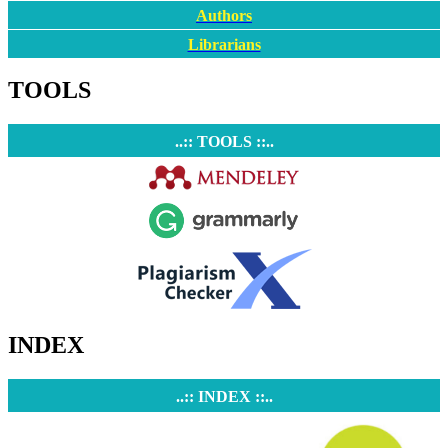
Authors
Librarians
TOOLS
..:: TOOLS ::..
INDEX
..:: INDEX ::..