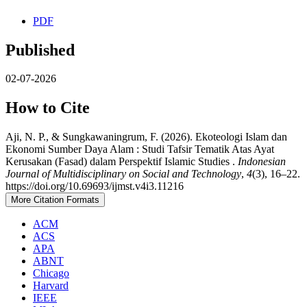
PDF
Published
02-07-2026
How to Cite
Aji, N. P., & Sungkawaningrum, F. (2026). Ekoteologi Islam dan
Ekonomi Sumber Daya Alam : Studi Tafsir Tematik Atas Ayat
Kerusakan (Fasad) dalam Perspektif Islamic Studies .
Indonesian
Journal of Multidisciplinary on Social and Technology
,
4
(3), 16–22.
https://doi.org/10.69693/ijmst.v4i3.11216
More Citation Formats
ACM
ACS
APA
ABNT
Chicago
Harvard
IEEE