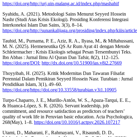
https://doi.org/http://urj.uin-malang.ac.id/index.php/mashahif
Syahidu, A. (2021). Metodologi Sains Menurut Seyyed Hossein
Nashr (Studi Atas Krisis Ekologi). Prosiding Konferensi Integrasi
Interkoneksi Islam Dan Sains, 3(3), 8–14.
https://doi.org/http://sunankalijaga.org/prosiding/index.php/kiiis/artic
Tauhid, M., Purnama, P. E., Aziz, R. A., Ilyasa, M., & Miftahussani,
M. N. (2025). Hermeneutika QS Ar Rum Ayat 41 dengan Metode
Schleiermacher : Krisis Ekologis sebagai Pesan Tersembunyi Teks.
Ibn Abbas : Jurnal Ilmu Al Quran Dan Tafsir, 8(2), 112–125.
https://doi.org/DOI:
http://dx.doi.org/10.51900/ias.v8i2.27669
Thoyyibah, H. (2025). Kritik Modernitas Dan Tawaran Filsafat
Perennial Dalam Pemikiran Seyyed Hossein Nasr. Turabian : Jurnal
Pendidikan Islam, 3(1), 49–60.
https://doi.org/https://doi.org/10.33558/turabian.v3i1.10905
Turpo-Chaparro, J. E., Murillo-Antón, W. S., Apaza-Tarqui, E. E.,
& Huanca-López, S. R. (2026). Servant leadership, job
commitment, and resource satisfaction as predictors of teachers’
quality of work life in Peruvian basic education. Acta Psychologica,
268(May), 1–8.
https://doi.org/10.1016/j.actpsy.2026.107217
Utami, D., Maharani, F., Rahmayani, V., Risaundi, D. D.,