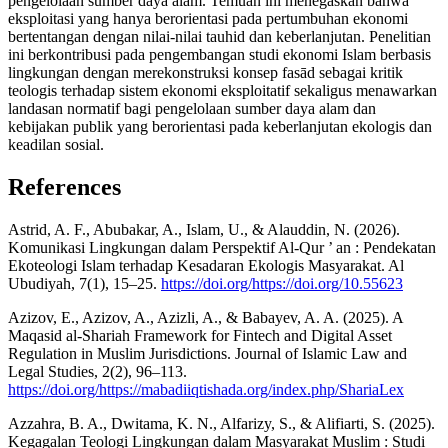
pengelolaan sumber daya alam. Temuan ini menegaskan bahwa
eksploitasi yang hanya berorientasi pada pertumbuhan ekonomi
bertentangan dengan nilai-nilai tauhid dan keberlanjutan. Penelitian
ini berkontribusi pada pengembangan studi ekonomi Islam berbasis
lingkungan dengan merekonstruksi konsep fasād sebagai kritik
teologis terhadap sistem ekonomi eksploitatif sekaligus menawarkan
landasan normatif bagi pengelolaan sumber daya alam dan
kebijakan publik yang berorientasi pada keberlanjutan ekologis dan
keadilan sosial.
References
Astrid, A. F., Abubakar, A., Islam, U., & Alauddin, N. (2026).
Komunikasi Lingkungan dalam Perspektif Al-Qur ’ an : Pendekatan
Ekoteologi Islam terhadap Kesadaran Ekologis Masyarakat. Al
Ubudiyah, 7(1), 15–25.
https://doi.org/https://doi.org/10.55623
Azizov, E., Azizov, A., Azizli, A., & Babayev, A. A. (2025). A
Maqasid al-Shariah Framework for Fintech and Digital Asset
Regulation in Muslim Jurisdictions. Journal of Islamic Law and
Legal Studies, 2(2), 96–113.
https://doi.org/https://mabadiiqtishada.org/index.php/ShariaLex
Azzahra, B. A., Dwitama, K. N., Alfarizy, S., & Alifiarti, S. (2025).
Kegagalan Teologi Lingkungan dalam Masyarakat Muslim : Studi