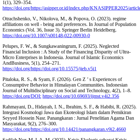
1(1), 329–354.
https://doi.org/https://asipper.or.id/index.php/KNASIPPER2025/articl
Otrachshenko, V., Nikolova, M., & Popova, O. (2023). regime
affiliations on well ‑ being and preferences. In Journal of Population
Economics (Vol. 36, Issue 3). Springer Berlin Heidelberg.
https://doi.org/10.1007/s00148-022-00930-0
Pelupes, F. W., & Sungkawaningrum, F. (2025). Neglected
Financial Inclusion : A Study of the Financing Disparity of Ultra-
Micro Enterprises in Indonesia. Journal of Islamic Economics
AndBusiness, 5(1), 254–271.
https://doi.org/https://doi.org/10.15575/jieb.v5i1
Pitaloka, R. S., & Syam, F. (2026). Gen Z ’ s Experiences of
Consumptive Behavior in Himalayan Communities. Indonesian
Journal of Multidisciplinary on Social and Technology, 4(2), 1–8.
https://doi.org/DOI:
https://doi.org/10.69693/ijmst.v4i2.356
Rahmayani, D., Hidayah, I. N., Ibrahim, S. F., & Habibi, R. (2025).
Integrasi Kosmologi Jawa dan Ekoteologi Islam dalam Pemikiran
Seyyed Hossein Nasr. Panangkaran : Jurnal Penelitian Agama Dan
Masyarakat, 9(2), 276–300.
https://doi.org/https://doi.org/10.14421/panangkaran.v9i2.4660
Sadilah Nur, M. I. A. M. (2025). Krisis Ekologis sebagai Krisis