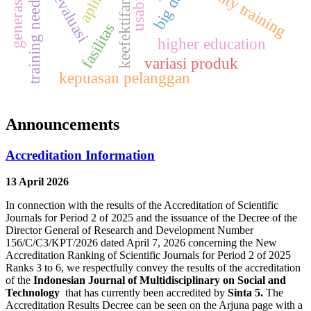
training needs analysis
faculty training
generasi z
evaluasi
keefektifan
fasilitas
higher education
variasi produk
kepuasan pelanggan
Announcements
Accreditation Information
13 April 2026
In connection with the results of the Accreditation of Scientific
Journals for Period 2 of 2025 and the issuance of the Decree of the
Director General of Research and Development Number
156/C/C3/KPT/2026 dated April 7, 2026 concerning the New
Accreditation Ranking of Scientific Journals for Period 2 of 2025
Ranks 3 to 6, we respectfully convey the results of the accreditation
of the
Indonesian Journal of Multidisciplinary on Social and
Technology
that has currently been accredited by
Sinta 5.
The
Accreditation Results Decree can be seen on the Arjuna page with a