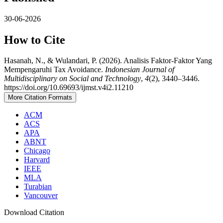
30-06-2026
How to Cite
Hasanah, N., & Wulandari, P. (2026). Analisis Faktor-Faktor Yang
Mempengaruhi Tax Avoidance.
Indonesian Journal of
Multidisciplinary on Social and Technology
,
4
(2), 3440–3446.
https://doi.org/10.69693/ijmst.v4i2.11210
More Citation Formats
ACM
ACS
APA
ABNT
Chicago
Harvard
IEEE
MLA
Turabian
Vancouver
Download Citation