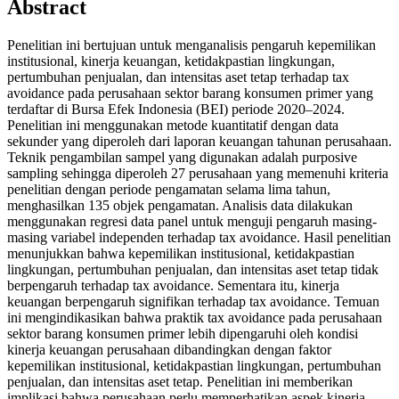
Abstract
Penelitian ini bertujuan untuk menganalisis pengaruh kepemilikan
institusional, kinerja keuangan, ketidakpastian lingkungan,
pertumbuhan penjualan, dan intensitas aset tetap terhadap tax
avoidance pada perusahaan sektor barang konsumen primer yang
terdaftar di Bursa Efek Indonesia (BEI) periode 2020–2024.
Penelitian ini menggunakan metode kuantitatif dengan data
sekunder yang diperoleh dari laporan keuangan tahunan perusahaan.
Teknik pengambilan sampel yang digunakan adalah purposive
sampling sehingga diperoleh 27 perusahaan yang memenuhi kriteria
penelitian dengan periode pengamatan selama lima tahun,
menghasilkan 135 objek pengamatan. Analisis data dilakukan
menggunakan regresi data panel untuk menguji pengaruh masing-
masing variabel independen terhadap tax avoidance. Hasil penelitian
menunjukkan bahwa kepemilikan institusional, ketidakpastian
lingkungan, pertumbuhan penjualan, dan intensitas aset tetap tidak
berpengaruh terhadap tax avoidance. Sementara itu, kinerja
keuangan berpengaruh signifikan terhadap tax avoidance. Temuan
ini mengindikasikan bahwa praktik tax avoidance pada perusahaan
sektor barang konsumen primer lebih dipengaruhi oleh kondisi
kinerja keuangan perusahaan dibandingkan dengan faktor
kepemilikan institusional, ketidakpastian lingkungan, pertumbuhan
penjualan, dan intensitas aset tetap. Penelitian ini memberikan
implikasi bahwa perusahaan perlu memperhatikan aspek kinerja