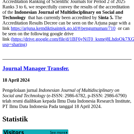
Accreditation Ranking of Scientific Journals for Period 2 of 2025
Ranks 3 to 6, we respectfully convey the results of the accreditation
of the
Indonesian Journal of Multidisciplinary on Social and
Technology
that has currently been accredited by
Sinta 5.
The
Accreditation Results Decree can be seen on the Arjuna page with a
link
https://arjuna.kemdiktisaintek.go.id/#/pengumuman/710
or can
be seen on the following google drive
link
(https://drive.google.com/file/d/1BF6yNiT0_ksmej8LhdoOk7X
usp=sharing)
Journal Manager Transfer.
18 April 2024
Pengelolaan jurnal
Indonesian Journal of Multidisciplinary on
Social and Technology
(e-ISSN: 2986-6782, p-ISSN: 2986-6790)
telah resmi dialihkan kepada Ilmu Data Indonesia Research Institute,
PT Ilmu Data Indonesia Pada tanggal 18 April 2024.
Statistik