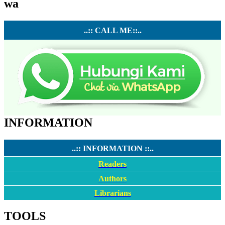
wa
..:: CALL ME::..
INFORMATION
..:: INFORMATION ::..
Readers
Authors
Librarians
TOOLS