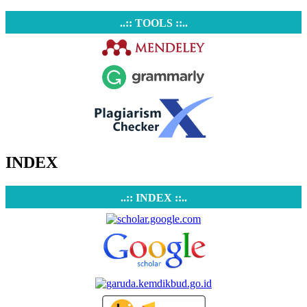
..:: TOOLS ::..
INDEX
..:: INDEX ::..