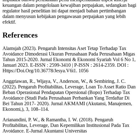
keuangan dalam pengelolaan kewajiban perpajakan, sedangkan bagi
regulator hasil penelitian ini dapat menjadi bahan pertimbangan
dalam menyusun kebijakan pengawasan perpajakan yang lebih
efektif.
References
Alamsjah (2023). Pengaruh Intensitas Aset Tetap Terhadap Tax
Avoidance Dimoderasi Ukuran Perusahaan Pada Perusahaan Migas
Tahun 2015-2020. Jurnal Ekonomi & Ekonomi Syariah Vol 6 No 1,
Januari 2023. E-ISSN : 2599-3410 | P-ISSN : 2614-2359. DOI :
Https://Doi.Org/10.36778/Jesya.V6i1. 1056
Anggriawan, R., Wijaya, V., Anderson, W., & Sembiring, J. C.
(2022). Pengaruh Profitabilitas, Leverage, Loan To Asset Ratio Dan
Beban Operasional Pendapatan Opersional (Bopo) Terhadap Tax
Avoidance (Studi Pada Perusahaan Perbankan Yang Terdaftar Di
Bei Tahun 2017- 2020). Jurnal AKMAMI (Akutansi, Manajemen,
Ekonomi,), 3, 108–114.
Arianandini, P. W., & Ramantha, I. W. (2018). Pengaruh
Profitabilitas, Leverage, Dan Kepemilikan Institusional Pada Tax
Avoidance. E-Jurnal Akuntansi Universitas