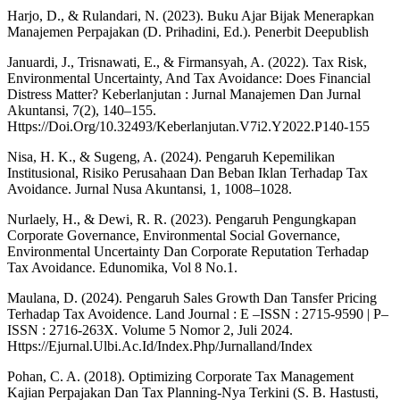
Harjo, D., & Rulandari, N. (2023). Buku Ajar Bijak Menerapkan
Manajemen Perpajakan (D. Prihadini, Ed.). Penerbit Deepublish
Januardi, J., Trisnawati, E., & Firmansyah, A. (2022). Tax Risk,
Environmental Uncertainty, And Tax Avoidance: Does Financial
Distress Matter? Keberlanjutan : Jurnal Manajemen Dan Jurnal
Akuntansi, 7(2), 140–155.
Https://Doi.Org/10.32493/Keberlanjutan.V7i2.Y2022.P140-155
Nisa, H. K., & Sugeng, A. (2024). Pengaruh Kepemilikan
Institusional, Risiko Perusahaan Dan Beban Iklan Terhadap Tax
Avoidance. Jurnal Nusa Akuntansi, 1, 1008–1028.
Nurlaely, H., & Dewi, R. R. (2023). Pengaruh Pengungkapan
Corporate Governance, Environmental Social Governance,
Environmental Uncertainty Dan Corporate Reputation Terhadap
Tax Avoidance. Edunomika, Vol 8 No.1.
Maulana, D. (2024). Pengaruh Sales Growth Dan Tansfer Pricing
Terhadap Tax Avoidence. Land Journal : E –ISSN : 2715-9590 | P–
ISSN : 2716-263X. Volume 5 Nomor 2, Juli 2024.
Https://Ejurnal.Ulbi.Ac.Id/Index.Php/Jurnalland/Index
Pohan, C. A. (2018). Optimizing Corporate Tax Management
Kajian Perpajakan Dan Tax Planning-Nya Terkini (S. B. Hastusti,