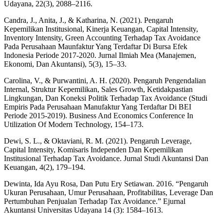
Udayana, 22(3), 2088–2116.
Candra, J., Anita, J., & Katharina, N. (2021). Pengaruh
Kepemilikan Institusional, Kinerja Keuangan, Capital Intensity,
Inventory Intensity, Green Accounting Terhadap Tax Avoidance
Pada Perusahaan Maunfaktur Yang Terdaftar Di Bursa Efek
Indonesia Periode 2017-2020. Jurnal Ilmiah Mea (Manajemen,
Ekonomi, Dan Akuntansi), 5(3), 15–33.
Carolina, V., & Purwantini, A. H. (2020). Pengaruh Pengendalian
Internal, Struktur Kepemilikan, Sales Growth, Ketidakpastian
Lingkungan, Dan Koneksi Politik Terhadap Tax Avoidance (Studi
Empiris Pada Perusahaan Manufaktur Yang Terdaftar Di BEI
Periode 2015-2019). Business And Economics Conference In
Utilization Of Modern Technology, 154–173.
Dewi, S. L., & Oktaviani, R. M. (2021). Pengaruh Leverage,
Capital Intensity, Komisaris Independen Dan Kepemilikan
Institusional Terhadap Tax Avoidance. Jurnal Studi Akuntansi Dan
Keuangan, 4(2), 179–194.
Dewinta, Ida Ayu Rosa, Dan Putu Ery Setiawan. 2016. “Pengaruh
Ukuran Perusahaan, Umur Perusahaan, Profitabilitas, Leverage Dan
Pertumbuhan Penjualan Terhadap Tax Avoidance.” Ejurnal
Akuntansi Universitas Udayana 14 (3): 1584–1613.