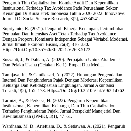
Pengaruh Thin Capitalization, Komite Audit Dan Kepemilikan
Institusional Terhadap Tax Avoidance Pada Perusahaan Sektor
Keuangan Di Bursa Efek Indonesia Tahun 2020-2022. Innovative:
Journal Of Social Science Research, 3(5), 45334541.
Supriyanto, R. (2021). Pengaruh Kinerja Keuangan, Pertumbuhan
Penjualan Dan Intensitas Aset Tetap Terhadap Tax Avoidance
Dengan Proporsi Komisaris Independen Sebagai Variabel Moderasi.
Jurnal Ilmiah Ekonomi Bisnis, 26(3), 316–330.
Https://Doi.Org/10.35760/Eb.2021.V26i3.5172
Susyanti, J., & Dahlan, A. (2020). Perpajakan Untuk Akademisi
Dan Pelaku Usaha (Cetakan Ke 1). Empat Dua Media.
Tanujaya, K., & Cantikasari, A. (2022). Hubungan Pengendalian
Internal Dan Penghindaran Pajak Dengan Moderasi Kepemilikan
Keluarga Dan Ketidakpastian Lingkungan. Jurnal Akuntansi
Trisakti, 9(2), 155–178. Https://Doi.Org/10.25105/Jat.V9i2.14762
Tarmizi, A., & Perkasa, H. (2022). Pengaruh Kepemilikan
Institusional, Kepemilikan Keluarga, Dan Thin Capitalization
Terhadap Penghindaran Pajak. Jurnal Perspektif Manajerial Dan
Kewirausahaan (JPMK), 3(1), 47–61.
Wardhana, M. D., Arieftiara, D., & Setiawan, A. (2021). Pengaruh