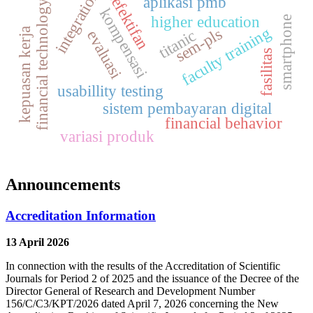
keefektifan
integration
aplikasi pmb
financial technology
kompensasi
higher education
smartphone
faculty training
sem-pls
kepuasan kerja
titanic
evaluasi
fasilitas
usabillity testing
sistem pembayaran digital
financial behavior
variasi produk
Announcements
Accreditation Information
13 April 2026
In connection with the results of the Accreditation of Scientific
Journals for Period 2 of 2025 and the issuance of the Decree of the
Director General of Research and Development Number
156/C/C3/KPT/2026 dated April 7, 2026 concerning the New