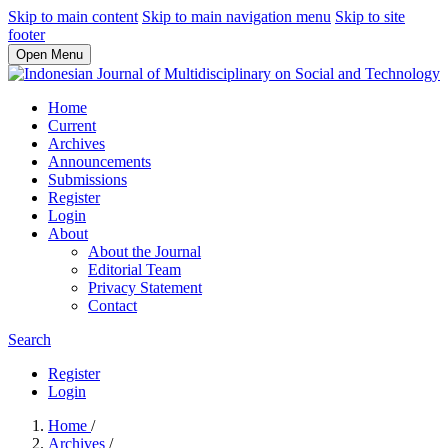
Skip to main content
Skip to main navigation menu
Skip to site
footer
Open Menu
Home
Current
Archives
Announcements
Submissions
Register
Login
About
About the Journal
Editorial Team
Privacy Statement
Contact
Search
Register
Login
Home
/
Archives
/