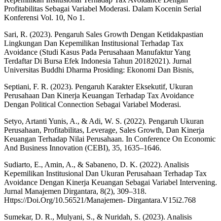
Profitabilitas Sebagai Variabel Moderasi. Dalam Kocenin Serial
Konferensi Vol. 10, No 1.
Sari, R. (2023). Pengaruh Sales Growth Dengan Ketidakpastian
Lingkungan Dan Kepemilikan Institusional Terhadap Tax
Avoidance (Studi Kasus Pada Perusahaan Manufaktur Yang
Terdaftar Di Bursa Efek Indonesia Tahun 20182021). Jurnal
Universitas Buddhi Dharma Prosiding: Ekonomi Dan Bisnis,
Septiani, F. R. (2023). Pengaruh Karakter Eksekutif, Ukuran
Perusahaan Dan Kinerja Keuangan Terhadap Tax Avoidance
Dengan Political Connection Sebagai Variabel Moderasi.
Setyo, Artanti Yunis, A., & Adi, W. S. (2022). Pengaruh Ukuran
Perusahaan, Profitabilitas, Leverage, Sales Growth, Dan Kinerja
Keuangan Terhadap Nilai Perusahaan. In Conference On Economic
And Business Innovation (CEBI), 35, 1635–1646.
Sudiarto, E., Amin, A., & Sabaneno, D. K. (2022). Analisis
Kepemilikan Institusional Dan Ukuran Perusahaan Terhadap Tax
Avoidance Dengan Kinerja Keuangan Sebagai Variabel Intervening.
Jurnal Manajemen Dirgantara, 8(2), 309–318.
Https://Doi.Org/10.56521/Manajemen- Dirgantara.V15i2.768
Sumekar, D. R., Mulyani, S., & Nuridah, S. (2023). Analisis