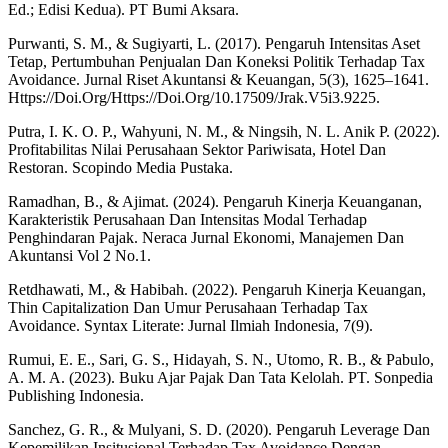
Ed.; Edisi Kedua). PT Bumi Aksara.
Purwanti, S. M., & Sugiyarti, L. (2017). Pengaruh Intensitas Aset
Tetap, Pertumbuhan Penjualan Dan Koneksi Politik Terhadap Tax
Avoidance. Jurnal Riset Akuntansi & Keuangan, 5(3), 1625–1641.
Https://Doi.Org/Https://Doi.Org/10.17509/Jrak.V5i3.9225.
Putra, I. K. O. P., Wahyuni, N. M., & Ningsih, N. L. Anik P. (2022).
Profitabilitas Nilai Perusahaan Sektor Pariwisata, Hotel Dan
Restoran. Scopindo Media Pustaka.
Ramadhan, B., & Ajimat. (2024). Pengaruh Kinerja Keuanganan,
Karakteristik Perusahaan Dan Intensitas Modal Terhadap
Penghindaran Pajak. Neraca Jurnal Ekonomi, Manajemen Dan
Akuntansi Vol 2 No.1.
Retdhawati, M., & Habibah. (2022). Pengaruh Kinerja Keuangan,
Thin Capitalization Dan Umur Perusahaan Terhadap Tax
Avoidance. Syntax Literate: Jurnal Ilmiah Indonesia, 7(9).
Rumui, E. E., Sari, G. S., Hidayah, S. N., Utomo, R. B., & Pabulo,
A. M. A. (2023). Buku Ajar Pajak Dan Tata Kelolah. PT. Sonpedia
Publishing Indonesia.
Sanchez, G. R., & Mulyani, S. D. (2020). Pengaruh Leverage Dan
Kepemilikan Insitusional Terhadap Tax Avoidance Dengan