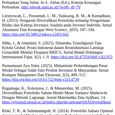
Perbankan Yang Sehat. In A. Akbar (Ed.), Kinerja Keuangan
Perbankan.
http://ebook.unm.ac.id/?wpfb_dl=79
Liestyowati, L., Possumah, L. M., Yadasang, R. M., & Ramadhani,
H. (2023). Pengaruh Diversifikasi Portofolio terhadap Pengelolaan
Risiko dan Kinerja Investasi: Analisis pada Investor Individu. Jurnal
Akuntansi Dan Keuangan West Science, 2(03), 187–194.
https://doi.org/10.58812/jakws.v2i03.642
Milia, J., & Attamimi, S. (2025). Dinamika Transfigurasi Tata
Kelola Global: Posisi Indonesia dalam Restrukturisasi Lanskap
Geopolitik Melalui Ekspansi BRICS. Jurnal Ilmiah Hubungan
Internasional Fajar, 3(2), 1–9.
https://doi.org/10.47354/jihif.v3i2.953
Purnamasari Ayu Sinta. (2025). Mekanisme Perkembangan Pasar
Modal Sebagai Salah Satu Produk Investasi di Masyarakat. Jurnal
Rumpun Manajemen Dan Ekonomi, 2(3), 499–515.
https://doi.org/doi.org/10.61722/jrme.v2i3.4739
Ragainaga, K., Kekenusa, J., & Mananohas, M. (2025).
Diversifikasi Portofolio Saham Model Mean Variance Markowitz
Dengan Metode Lagrange. Jurnal Matematika Dan Aplikasi, 14.
https://ejournal.unsrat.ac.id/index.php/decartesian%0ADiversifikasi
Riski, T. R., & Sulistianingsih, H. (2024). Portofolio Saham Optimal