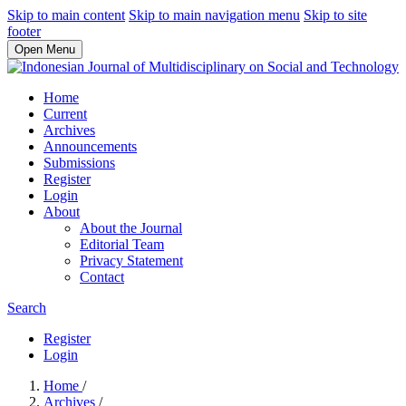
Skip to main content
Skip to main navigation menu
Skip to site
footer
Open Menu
Home
Current
Archives
Announcements
Submissions
Register
Login
About
About the Journal
Editorial Team
Privacy Statement
Contact
Search
Register
Login
Home
/
Archives
/