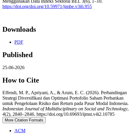
Menggunakan Data Indeks Sektoral BEI. 3(6), 1–10.
https://doi.org/doi.org/10.59971/jimbe.v3i6.955
Downloads
PDF
Published
25-06-2026
How to Cite
Effendi, M. P., Apriyani, A., & Arum, E. C. (2026). Perbandingan
Strategi Diversifikasi dan Optimasi Portofolio Saham Perbankan
untuk Pengelolaan Risiko dan Return pada Pasar Modal Indonesia.
Indonesian Journal of Multidisciplinary on Social and Technology
,
4
(2), 2840–2846. https://doi.org/10.69693/ijmst.v4i2.10785
More Citation Formats
ACM