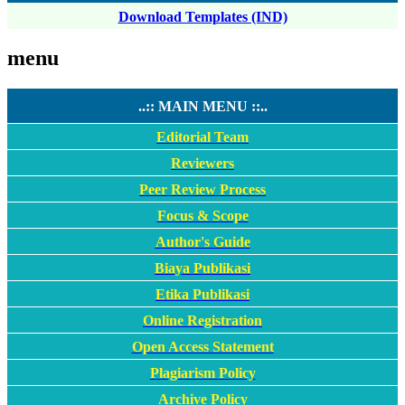
Download Templates (IND)
menu
..:: MAIN MENU ::..
Editorial Team
Reviewers
Peer Review Process
Focus & Scope
Author's Guide
Biaya Publikasi
Etika Publikasi
Online Registration
Open Access Statement
Plagiarism Policy
Archive Policy