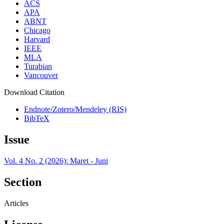
ACS
APA
ABNT
Chicago
Harvard
IEEE
MLA
Turabian
Vancouver
Download Citation
Endnote/Zotero/Mendeley (RIS)
BibTeX
Issue
Vol. 4 No. 2 (2026): Maret - Juni
Section
Articles