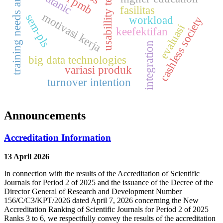
training needs analysis
usabillity testing
titanic
fasilitas
motivasi kerja
sem-pls
workload
cashless society
evaluasi
keefektifan
integration
big data technologies
variasi produk
turnover intention
Announcements
Accreditation Information
13 April 2026
In connection with the results of the Accreditation of Scientific
Journals for Period 2 of 2025 and the issuance of the Decree of the
Director General of Research and Development Number
156/C/C3/KPT/2026 dated April 7, 2026 concerning the New
Accreditation Ranking of Scientific Journals for Period 2 of 2025
Ranks 3 to 6, we respectfully convey the results of the accreditation