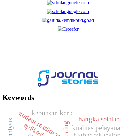
Keywords
student readiness
kepuasan kerja
bangka selatan
aplikasi pmb
kualitas pelayanan
higher education