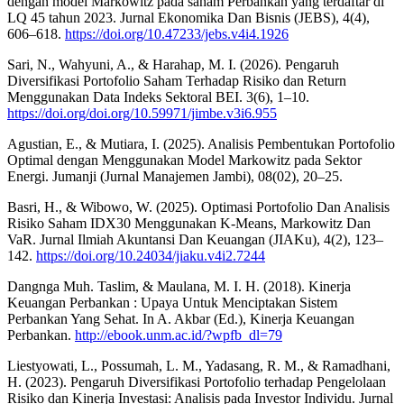
dengan model Markowitz pada saham Perbankan yang terdaftar di
LQ 45 tahun 2023. Jurnal Ekonomika Dan Bisnis (JEBS), 4(4),
606–618.
https://doi.org/10.47233/jebs.v4i4.1926
Sari, N., Wahyuni, A., & Harahap, M. I. (2026). Pengaruh
Diversifikasi Portofolio Saham Terhadap Risiko dan Return
Menggunakan Data Indeks Sektoral BEI. 3(6), 1–10.
https://doi.org/doi.org/10.59971/jimbe.v3i6.955
Agustian, E., & Mutiara, I. (2025). Analisis Pembentukan Portofolio
Optimal dengan Menggunakan Model Markowitz pada Sektor
Energi. Jumanji (Jurnal Manajemen Jambi), 08(02), 20–25.
Basri, H., & Wibowo, W. (2025). Optimasi Portofolio Dan Analisis
Risiko Saham IDX30 Menggunakan K-Means, Markowitz Dan
VaR. Jurnal Ilmiah Akuntansi Dan Keuangan (JIAKu), 4(2), 123–
142.
https://doi.org/10.24034/jiaku.v4i2.7244
Dangnga Muh. Taslim, & Maulana, M. I. H. (2018). Kinerja
Keuangan Perbankan : Upaya Untuk Menciptakan Sistem
Perbankan Yang Sehat. In A. Akbar (Ed.), Kinerja Keuangan
Perbankan.
http://ebook.unm.ac.id/?wpfb_dl=79
Liestyowati, L., Possumah, L. M., Yadasang, R. M., & Ramadhani,
H. (2023). Pengaruh Diversifikasi Portofolio terhadap Pengelolaan
Risiko dan Kinerja Investasi: Analisis pada Investor Individu. Jurnal