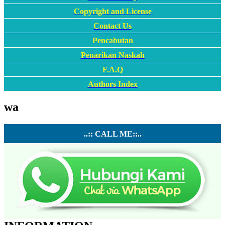
Copyright and License
Contact Us
Pencabutan
Penarikan Naskah
F.A.Q
Authors Index
wa
..:: CALL ME::..