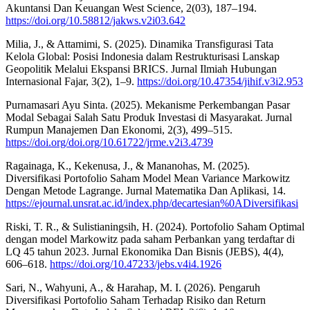
Akuntansi Dan Keuangan West Science, 2(03), 187–194.
https://doi.org/10.58812/jakws.v2i03.642
Milia, J., & Attamimi, S. (2025). Dinamika Transfigurasi Tata
Kelola Global: Posisi Indonesia dalam Restrukturisasi Lanskap
Geopolitik Melalui Ekspansi BRICS. Jurnal Ilmiah Hubungan
Internasional Fajar, 3(2), 1–9.
https://doi.org/10.47354/jihif.v3i2.953
Purnamasari Ayu Sinta. (2025). Mekanisme Perkembangan Pasar
Modal Sebagai Salah Satu Produk Investasi di Masyarakat. Jurnal
Rumpun Manajemen Dan Ekonomi, 2(3), 499–515.
https://doi.org/doi.org/10.61722/jrme.v2i3.4739
Ragainaga, K., Kekenusa, J., & Mananohas, M. (2025).
Diversifikasi Portofolio Saham Model Mean Variance Markowitz
Dengan Metode Lagrange. Jurnal Matematika Dan Aplikasi, 14.
https://ejournal.unsrat.ac.id/index.php/decartesian%0ADiversifikasi
Riski, T. R., & Sulistianingsih, H. (2024). Portofolio Saham Optimal
dengan model Markowitz pada saham Perbankan yang terdaftar di
LQ 45 tahun 2023. Jurnal Ekonomika Dan Bisnis (JEBS), 4(4),
606–618.
https://doi.org/10.47233/jebs.v4i4.1926
Sari, N., Wahyuni, A., & Harahap, M. I. (2026). Pengaruh
Diversifikasi Portofolio Saham Terhadap Risiko dan Return