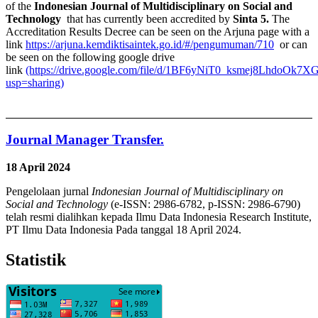
of the
Indonesian Journal of Multidisciplinary on Social and
Technology
that has currently been accredited by
Sinta 5.
The
Accreditation Results Decree can be seen on the Arjuna page with a
link
https://arjuna.kemdiktisaintek.go.id/#/pengumuman/710
or can
be seen on the following google drive
link
(https://drive.google.com/file/d/1BF6yNiT0_ksmej8LhdoOk7X
usp=sharing)
Journal Manager Transfer.
18 April 2024
Pengelolaan jurnal
Indonesian Journal of Multidisciplinary on
Social and Technology
(e-ISSN: 2986-6782, p-ISSN: 2986-6790)
telah resmi dialihkan kepada Ilmu Data Indonesia Research Institute,
PT Ilmu Data Indonesia Pada tanggal 18 April 2024.
Statistik