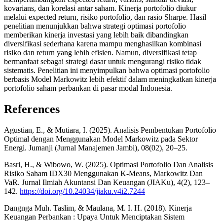
kovarians, dan korelasi antar saham. Kinerja portofolio diukur
melalui expected return, risiko portofolio, dan rasio Sharpe. Hasil
penelitian menunjukkan bahwa strategi optimasi portofolio
memberikan kinerja investasi yang lebih baik dibandingkan
diversifikasi sederhana karena mampu menghasilkan kombinasi
risiko dan return yang lebih efisien. Namun, diversifikasi tetap
bermanfaat sebagai strategi dasar untuk mengurangi risiko tidak
sistematis. Penelitian ini menyimpulkan bahwa optimasi portofolio
berbasis Model Markowitz lebih efektif dalam meningkatkan kinerja
portofolio saham perbankan di pasar modal Indonesia.
References
Agustian, E., & Mutiara, I. (2025). Analisis Pembentukan Portofolio
Optimal dengan Menggunakan Model Markowitz pada Sektor
Energi. Jumanji (Jurnal Manajemen Jambi), 08(02), 20–25.
Basri, H., & Wibowo, W. (2025). Optimasi Portofolio Dan Analisis
Risiko Saham IDX30 Menggunakan K-Means, Markowitz Dan
VaR. Jurnal Ilmiah Akuntansi Dan Keuangan (JIAKu), 4(2), 123–
142.
https://doi.org/10.24034/jiaku.v4i2.7244
Dangnga Muh. Taslim, & Maulana, M. I. H. (2018). Kinerja
Keuangan Perbankan : Upaya Untuk Menciptakan Sistem