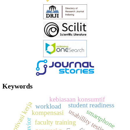
Keywords
kebiasaan konsumtif
motivasi kerja
student readiness
workload
usabillity testing
smartphone
kompensasi
faculty training