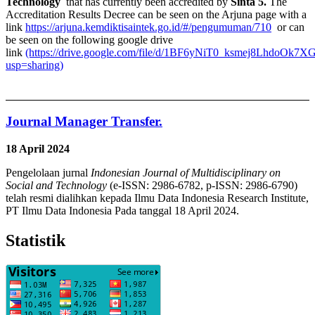
Technology
that has currently been accredited by
Sinta 5.
The
Accreditation Results Decree can be seen on the Arjuna page with a
link
https://arjuna.kemdiktisaintek.go.id/#/pengumuman/710
or can
be seen on the following google drive
link
(https://drive.google.com/file/d/1BF6yNiT0_ksmej8LhdoOk7X
usp=sharing)
Journal Manager Transfer.
18 April 2024
Pengelolaan jurnal
Indonesian Journal of Multidisciplinary on
Social and Technology
(e-ISSN: 2986-6782, p-ISSN: 2986-6790)
telah resmi dialihkan kepada Ilmu Data Indonesia Research Institute,
PT Ilmu Data Indonesia Pada tanggal 18 April 2024.
Statistik