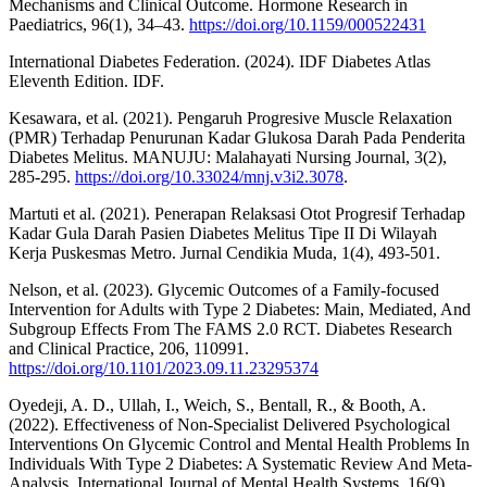
Mechanisms and Clinical Outcome. Hormone Research in
Paediatrics, 96(1), 34–43.
https://doi.org/10.1159/000522431
International Diabetes Federation. (2024). IDF Diabetes Atlas
Eleventh Edition. IDF.
Kesawara, et al. (2021). Pengaruh Progresive Muscle Relaxation
(PMR) Terhadap Penurunan Kadar Glukosa Darah Pada Penderita
Diabetes Melitus. MANUJU: Malahayati Nursing Journal, 3(2),
285-295.
https://doi.org/10.33024/mnj.v3i2.3078
.
Martuti et al. (2021). Penerapan Relaksasi Otot Progresif Terhadap
Kadar Gula Darah Pasien Diabetes Melitus Tipe II Di Wilayah
Kerja Puskesmas Metro. Jurnal Cendikia Muda, 1(4), 493-501.
Nelson, et al. (2023). Glycemic Outcomes of a Family-focused
Intervention for Adults with Type 2 Diabetes: Main, Mediated, And
Subgroup Effects From The FAMS 2.0 RCT. Diabetes Research
and Clinical Practice, 206, 110991.
https://doi.org/10.1101/2023.09.11.23295374
Oyedeji, A. D., Ullah, I., Weich, S., Bentall, R., & Booth, A.
(2022). Effectiveness of Non-Specialist Delivered Psychological
Interventions On Glycemic Control and Mental Health Problems In
Individuals With Type 2 Diabetes: A Systematic Review And Meta-
Analysis. International Journal of Mental Health Systems, 16(9).