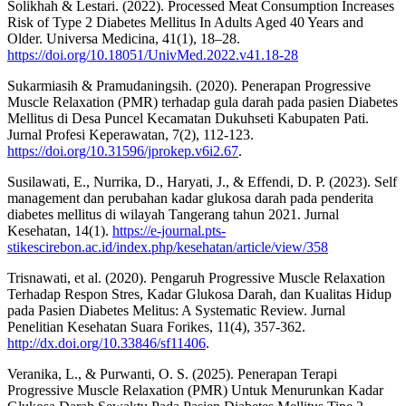
Solikhah & Lestari. (2022). Processed Meat Consumption Increases
Risk of Type 2 Diabetes Mellitus In Adults Aged 40 Years and
Older. Universa Medicina, 41(1), 18–28.
https://doi.org/10.18051/UnivMed.2022.v41.18-28⁠
Sukarmiasih & Pramudaningsih. (2020). Penerapan Progressive
Muscle Relaxation (PMR) terhadap gula darah pada pasien Diabetes
Mellitus di Desa Puncel Kecamatan Dukuhseti Kabupaten Pati.
Jurnal Profesi Keperawatan, 7(2), 112-123.
https://doi.org/10.31596/jprokep.v6i2.67
.
Susilawati, E., Nurrika, D., Haryati, J., & Effendi, D. P. (2023). Self
management dan perubahan kadar glukosa darah pada penderita
diabetes mellitus di wilayah Tangerang tahun 2021. Jurnal
Kesehatan, 14(1).
https://e-journal.pts-
stikescirebon.ac.id/index.php/kesehatan/article/view/358
Trisnawati, et al. (2020). Pengaruh Progressive Muscle Relaxation
Terhadap Respon Stres, Kadar Glukosa Darah, dan Kualitas Hidup
pada Pasien Diabetes Melitus: A Systematic Review. Jurnal
Penelitian Kesehatan Suara Forikes, 11(4), 357-362.
http://dx.doi.org/10.33846/sf11406
.
Veranika, L., & Purwanti, O. S. (2025). Penerapan Terapi
Progressive Muscle Relaxation (PMR) Untuk Menurunkan Kadar