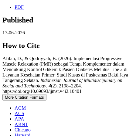
PDF
Published
17-06-2026
How to Cite
Afifah, D., & Qodriyyah, B. (2026). Implementasi Progressive
Muscle Relaxation (PMR) sebagai Terapi Komplementer dalam
Mendukung Kontrol Glikemik Pasien Diabetes Mellitus Tipe 2 di
Layanan Kesehatan Primer: Studi Kasus di Puskesmas Bakti Jaya
Tangerang Selatan.
Indonesian Journal of Multidisciplinary on
Social and Technology
,
4
(2), 2198–2204.
https://doi.org/10.69693/ijmst.v4i2.10401
More Citation Formats
ACM
ACS
APA
ABNT
Chicago
Harvard