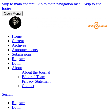
Skip to main content
Skip to main navigation menu
Skip to site
footer
Open Menu
Home
Current
Archives
Announcements
Submissions
Register
Login
About
About the Journal
Editorial Team
Privacy Statement
Contact
Search
Register
Login