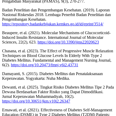
Pengabdian Masyarakat (PAMAS), 9(3), 270-277.
Badan Penelitian dan Pengembangan Kesehatan. (2019). Laporan
Nasional Riskesdas 2018. Lembaga Penerbit Badan Penelitian dan
Pengembangan Kesehatan.
https://repository.badankebijakan.kemkes.go.id/id/eprint/3514/
Beaupere, et al. (2021). Molecular Mechanisms of Glucocorticoid-
Induced Insulin Resistance. International Journal of Molecular
Sciences, 22(2), 623.
https://doi.org/10.3390/ijms22020623
Chasana, et al. (2023). The Effect of Progressive Muscle Relaxation
Techniques on Blood Glucose Levels In Elderly With Type 2
Diabetes Mellitus. Fundamental and Management Nursing Journal,
6(2).
https://doi.org/10.20473/fmnj.v6i2.43731
Damayanti, S. (2015). Diabetes Mellitus dan Penatalaksanaan
Keperawatan. Yogyakarta: Nuha Medika.
Dewanti, et al. (2025). Tingkat Risiko Diabetes Mellitus Tipe 2 Pada
Dewasa Berdasarkan Faktor Risiko yang Dapat Dimodifikasi.
Jurnal Keperawatan Muhammadiyah, 10(2).
https://doi.org/10.30651/jkm.v10i2.26347
Ernawati, et al. (2021). Effectiveness of Diabetes Self-Management
Education (DSME) in Type 2 Diabetes Mellitus (T2DM) Patients: