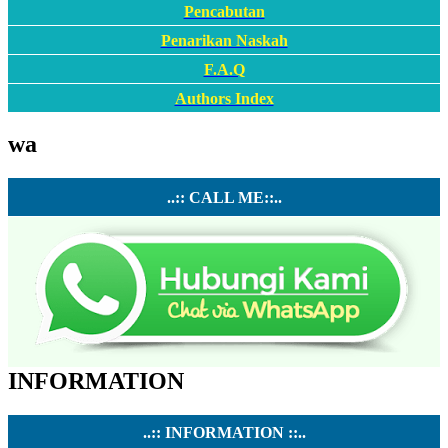
Pencabutan
Penarikan Naskah
F.A.Q
Authors Index
wa
..:: CALL ME::..
INFORMATION
..:: INFORMATION ::..