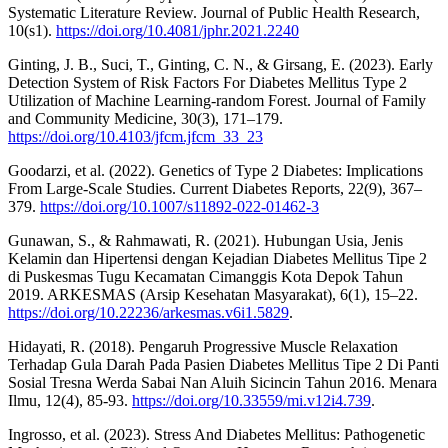
Systematic Literature Review. Journal of Public Health Research,
10(s1).
https://doi.org/10.4081/jphr.2021.2240
Ginting, J. B., Suci, T., Ginting, C. N., & Girsang, E. (2023). Early
Detection System of Risk Factors For Diabetes Mellitus Type 2
Utilization of Machine Learning-random Forest. Journal of Family
and Community Medicine, 30(3), 171–179.
https://doi.org/10.4103/jfcm.jfcm_33_23
Goodarzi, et al. (2022). Genetics of Type 2 Diabetes: Implications
From Large-Scale Studies. Current Diabetes Reports, 22(9), 367–
379.
https://doi.org/10.1007/s11892-022-01462-3
Gunawan, S., & Rahmawati, R. (2021). Hubungan Usia, Jenis
Kelamin dan Hipertensi dengan Kejadian Diabetes Mellitus Tipe 2
di Puskesmas Tugu Kecamatan Cimanggis Kota Depok Tahun
2019. ARKESMAS (Arsip Kesehatan Masyarakat), 6(1), 15–22.
https://doi.org/10.22236/arkesmas.v6i1.5829
.
Hidayati, R. (2018). Pengaruh Progressive Muscle Relaxation
Terhadap Gula Darah Pada Pasien Diabetes Mellitus Tipe 2 Di Panti
Sosial Tresna Werda Sabai Nan Aluih Sicincin Tahun 2016. Menara
Ilmu, 12(4), 85-93.
https://doi.org/10.33559/mi.v12i4.739
.
Ingrosso, et al. (2023). Stress And Diabetes Mellitus: Pathogenetic