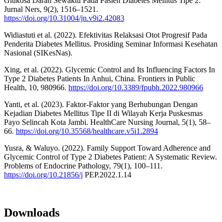
Glukosa Darah Sewaktu Pada Pasien Diabetes Mellitus Tipe 2.
Jurnal Ners, 9(2), 1516–1521.
https://doi.org/10.31004/jn.v9i2.42083
Widiastuti et al. (2022). Efektivitas Relaksasi Otot Progresif Pada
Penderita Diabetes Mellitus. Prosiding Seminar Informasi Kesehatan
Nasional (SIKesNas).
Xing, et al. (2022). Glycemic Control and Its Influencing Factors In
Type 2 Diabetes Patients In Anhui, China. Frontiers in Public
Health, 10, 980966.
https://doi.org/10.3389/fpubh.2022.980966
Yanti, et al. (2023). Faktor-Faktor yang Berhubungan Dengan
Kejadian Diabetes Mellitus Tipe II di Wilayah Kerja Puskesmas
Payo Selincah Kota Jambi. HealthCare Nursing Journal, 5(1), 58–
66.
https://doi.org/10.35568/healthcare.v5i1.2894
Yusra, & Waluyo. (2022). Family Support Toward Adherence and
Glycemic Control of Type 2 Diabetes Patient: A Systematic Review.
Problems of Endocrine Pathology, 79(1), 100–111.
https://doi.org/10.21856/j
PEP.2022.1.14
Downloads