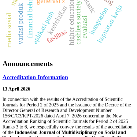
financial behavior
titanic
generasi z
higher education
cashless society
variasi produk
kepuasan kerja
keefektifan
integration
aplikasi pmb
media sosial
evaluasi
fasilitas
Announcements
Accreditation Information
13 April 2026
In connection with the results of the Accreditation of Scientific
Journals for Period 2 of 2025 and the issuance of the Decree of the
Director General of Research and Development Number
156/C/C3/KPT/2026 dated April 7, 2026 concerning the New
Accreditation Ranking of Scientific Journals for Period 2 of 2025
Ranks 3 to 6, we respectfully convey the results of the accreditation
of the
Indonesian Journal of Multidisciplinary on Social and