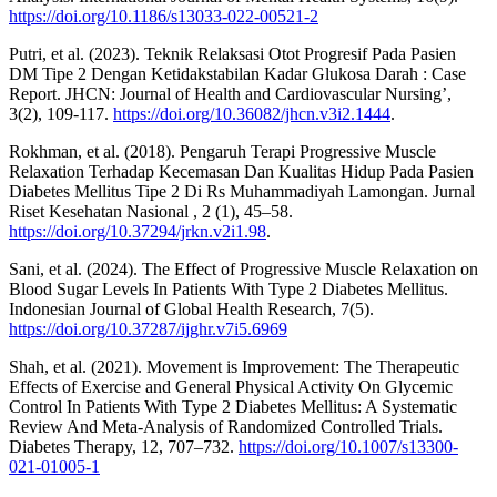
https://doi.org/10.1186/s13033-022-00521-2
Putri, et al. (2023). Teknik Relaksasi Otot Progresif Pada Pasien
DM Tipe 2 Dengan Ketidakstabilan Kadar Glukosa Darah : Case
Report. JHCN: Journal of Health and Cardiovascular Nursing’,
3(2), 109-117.
https://doi.org/10.36082/jhcn.v3i2.1444
.
Rokhman, et al. (2018). Pengaruh Terapi Progressive Muscle
Relaxation Terhadap Kecemasan Dan Kualitas Hidup Pada Pasien
Diabetes Mellitus Tipe 2 Di Rs Muhammadiyah Lamongan. Jurnal
Riset Kesehatan Nasional , 2 (1), 45–58.
https://doi.org/10.37294/jrkn.v2i1.98
.
Sani, et al. (2024). The Effect of Progressive Muscle Relaxation on
Blood Sugar Levels In Patients With Type 2 Diabetes Mellitus.
Indonesian Journal of Global Health Research, 7(5).
https://doi.org/10.37287/ijghr.v7i5.6969
Shah, et al. (2021). Movement is Improvement: The Therapeutic
Effects of Exercise and General Physical Activity On Glycemic
Control In Patients With Type 2 Diabetes Mellitus: A Systematic
Review And Meta-Analysis of Randomized Controlled Trials.
Diabetes Therapy, 12, 707–732.
https://doi.org/10.1007/s13300-
021-01005-1