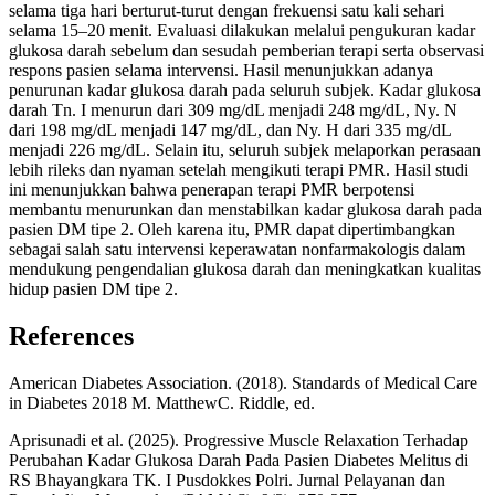
selama tiga hari berturut-turut dengan frekuensi satu kali sehari
selama 15–20 menit. Evaluasi dilakukan melalui pengukuran kadar
glukosa darah sebelum dan sesudah pemberian terapi serta observasi
respons pasien selama intervensi. Hasil menunjukkan adanya
penurunan kadar glukosa darah pada seluruh subjek. Kadar glukosa
darah Tn. I menurun dari 309 mg/dL menjadi 248 mg/dL, Ny. N
dari 198 mg/dL menjadi 147 mg/dL, dan Ny. H dari 335 mg/dL
menjadi 226 mg/dL. Selain itu, seluruh subjek melaporkan perasaan
lebih rileks dan nyaman setelah mengikuti terapi PMR. Hasil studi
ini menunjukkan bahwa penerapan terapi PMR berpotensi
membantu menurunkan dan menstabilkan kadar glukosa darah pada
pasien DM tipe 2. Oleh karena itu, PMR dapat dipertimbangkan
sebagai salah satu intervensi keperawatan nonfarmakologis dalam
mendukung pengendalian glukosa darah dan meningkatkan kualitas
hidup pasien DM tipe 2.
References
American Diabetes Association. (2018). Standards of Medical Care
in Diabetes 2018 M. MatthewC. Riddle, ed.
Aprisunadi et al. (2025). Progressive Muscle Relaxation Terhadap
Perubahan Kadar Glukosa Darah Pada Pasien Diabetes Melitus di
RS Bhayangkara TK. I Pusdokkes Polri. Jurnal Pelayanan dan