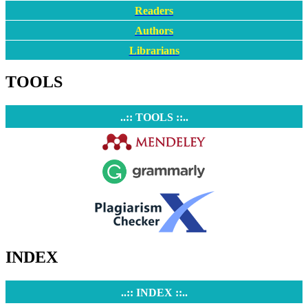
Readers
Authors
Librarians
TOOLS
..:: TOOLS ::..
INDEX
..:: INDEX ::..