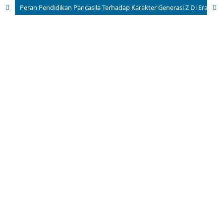
Peran Pendidikan Pancasila Terhadap Karakter Generasi Z Di Era Digital