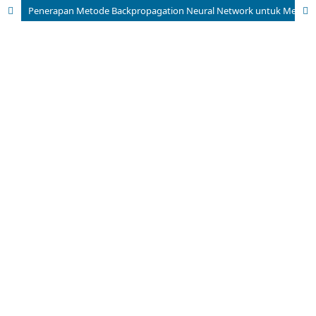
Penerapan Metode Backpropagation Neural Network untuk Mengidentifikasi Penyakit Cacar Monyet