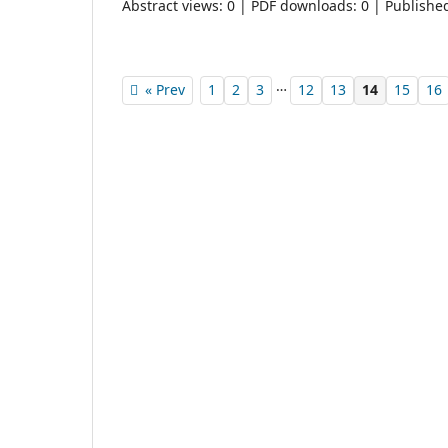
Abstract views: 0 | PDF downloads: 0 | Publishe
…
« Prev
1
2
3
12
13
14
15
16