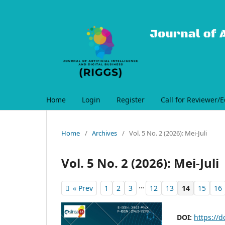
Home
Login
Register
Call for Reviewer/E
Home
/
Archives
/
Vol. 5 No. 2 (2026): Mei-Juli
Vol. 5 No. 2 (2026): Mei-Juli
…
« Prev
1
2
3
12
13
14
15
16
DOI:
https://d