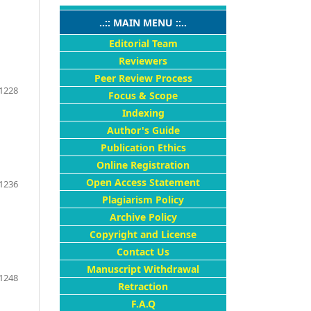
..:: MAIN MENU ::..
Editorial Team
Reviewers
Peer Review Process
1228
Focus & Scope
Indexing
Author's Guide
Publication Ethics
Online Registration
Open Access Statement
1236
Plagiarism Policy
Archive Policy
Copyright and License
Contact Us
Manuscript Withdrawal
1248
Retraction
F.A.Q