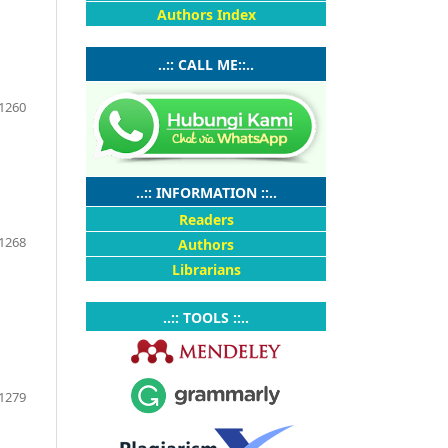
Authors Index
..:: CALL ME::..
1260
..:: INFORMATION ::..
Readers
1268
Authors
Librarians
..:: TOOLS ::..
1279