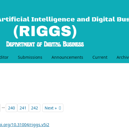
ditor
Submissions
Announcements
Current
Archiv
…
240
241
242
Next »
oi.org/10.31004/riggs.v5i2