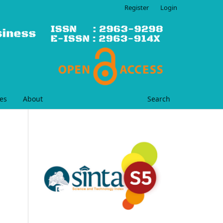
Register
Login
es
About
Search