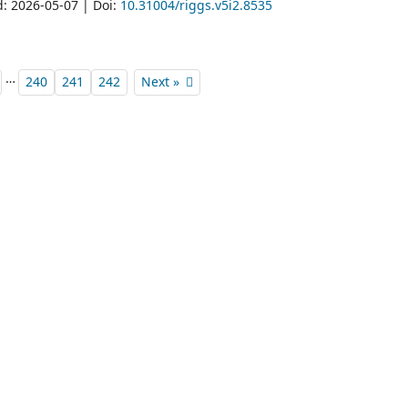
d: 2026-05-07 | Doi:
10.31004/riggs.v5i2.8535
…
240
241
242
Next »