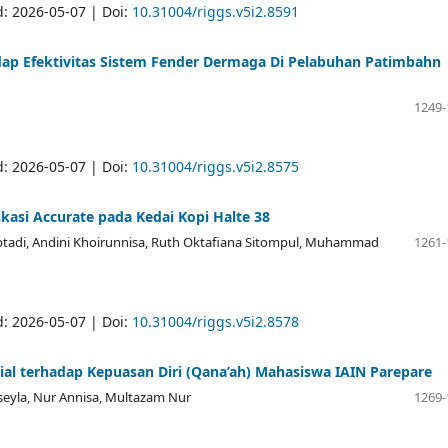
d: 2026-05-07 | Doi:
10.31004/riggs.v5i2.8591
dap Efektivitas Sistem Fender Dermaga Di Pelabuhan Patimbahn
1249-
d: 2026-05-07 | Doi:
10.31004/riggs.v5i2.8575
ikasi Accurate pada Kedai Kopi Halte 38
ptadi, Andini Khoirunnisa, Ruth Oktafiana Sitompul, Muhammad
1261-
d: 2026-05-07 | Doi:
10.31004/riggs.v5i2.8578
ial terhadap Kepuasan Diri (Qana’ah) Mahasiswa IAIN Parepare
rseyla, Nur Annisa, Multazam Nur
1269-