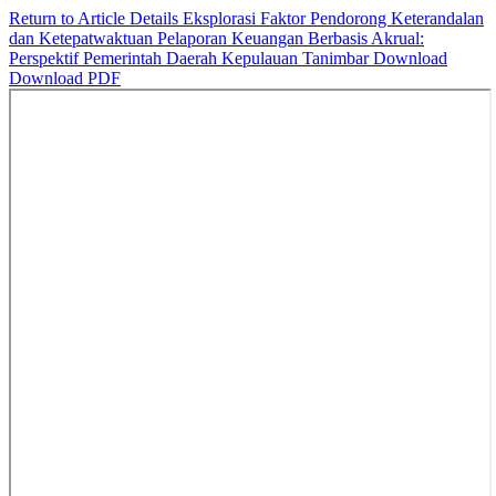
Return to Article Details
Eksplorasi Faktor Pendorong Keterandalan
dan Ketepatwaktuan Pelaporan Keuangan Berbasis Akrual:
Perspektif Pemerintah Daerah Kepulauan Tanimbar
Download
Download PDF