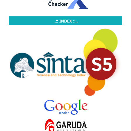
..:: INDEX ::..