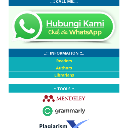
..:: CALL ME::..
..:: INFORMATION ::..
Readers
Authors
Librarians
..:: TOOLS ::..