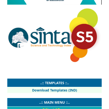
..:: TEMPLATES ::..
Download Templates (IND)
..:: MAIN MENU ::..